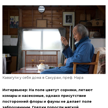
Кавагути у себя дома в Сакураи, преф. Нара
Интервьюер: На поле цветут сорняки, летают
комары и насекомые, однако присутствие
посторонней флоры и фауны не делает поле
заброшенным. Грядки поросли мягкой