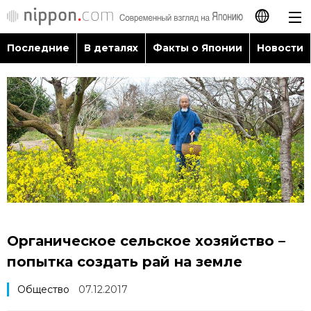
Последние
В деталях
Факты о Японии
Новости
日本語
English
简体字
Последние
繁體字
В деталях
Français
Факты о Японии
Español
Органическое сельское хозяйство –
Новости
попытка создать рай на земле
العربية
Общество
07.12.2017
Путеводитель по Японии