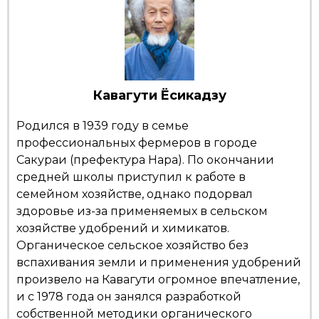
Жизнь
Технологии
Кавагути Ёсикадзу
Токио
Родился в 1939 году в семье
профессиональных фермеров в городе
От редакции
Сакураи (префектура Нара). По окончании
средней школы приступил к работе в
семейном хозяйстве, однако подорвал
здоровье из-за применяемых в сельском
хозяйстве удобрений и химикатов.
Органическое сельское хозяйство без
вспахивания земли и применения удобрений
произвело на Кавагути огромное впечатление,
и с 1978 года он занялся разработкой
собственной методики органического