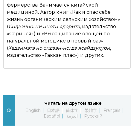
фермерства. Занимается китайской
медициной. Автор книг «Как я спас себе
жизнь органическим сельским хозяйством»
(
Сидзэнно: ни иноти ядоритэ
, издательство
«Соринся») и «Выращивание овощей по
натуральной методике в первый раз»
(
Хадзимэтэ но сидзэн-но: дэ ясайдзукури
,
издательство «Гаккэн плас») и других.
Читать на другом языке
English
日本語
简体字
繁體字
Français
Español
العربية
Русский