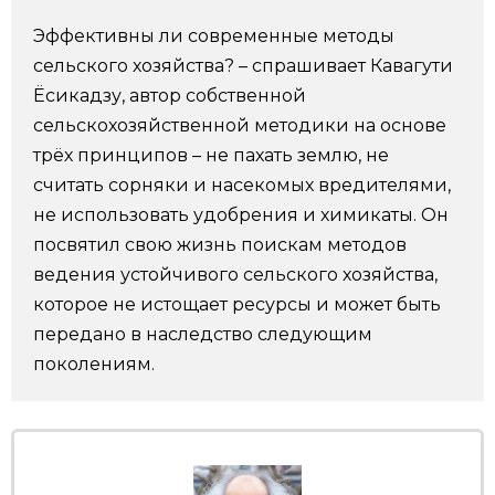
Фото/Видео
Эффективны ли современные методы
сельского хозяйства? – спрашивает Кавагути
Разделы
Ёсикадзу, автор собственной
сельскохозяйственной методики на основе
трёх принципов – не пахать землю, не
Люди
Популярные статьи
считать сорняки и насекомых вредителями,
не использовать удобрения и химикаты. Он
Блог
Японский язык
official SNS
посвятил свою жизнь поискам методов
ведения устойчивого сельского хозяйства,
Политика
Японский калейдоскоп
которое не истощает ресурсы и может быть
передано в наследство следующим
Экономика
Семья
поколениям.
Общество
Еда и напитки
Культура