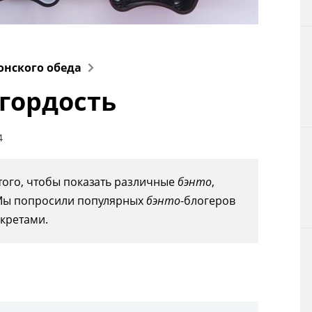
Технологии
Токио
онского обеда
От редакции
 гордость
4
того, чтобы показать различные
бэнто
,
 Мы попросили популярных
бэнто
-блогеров
кретами.