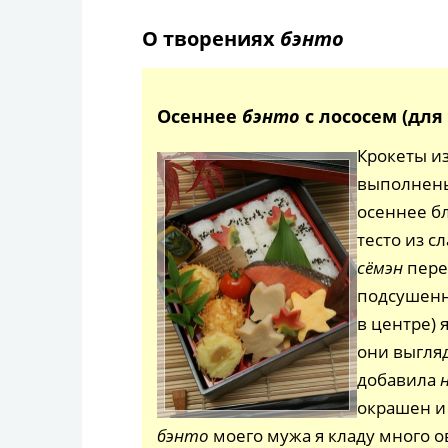
О творениях
бэнто
Осеннее
бэнто
с лососем (дл
Крокеты из
выполнены
осеннее бл
тесто из с
сёмэн
пере
подсушенн
в центре) 
они выгляд
добавила
окрашен и
бэнто
моего мужа я кладу много 