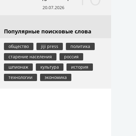
20.07.2026
Популярные поисковые слова
общество
jiji press
политика
старение населения
россия
шпионаж
культура
история
технологии
экономика