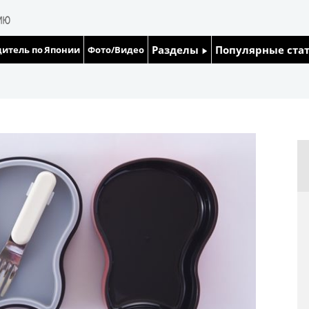
Разделы
Популярные ста
итель по Японии
Фото/Видео
Люди
Японский язык
Блог
Японский кале
Политика
Семья
Экономика
Еда и напитки
Общество
Культура
Жизнь