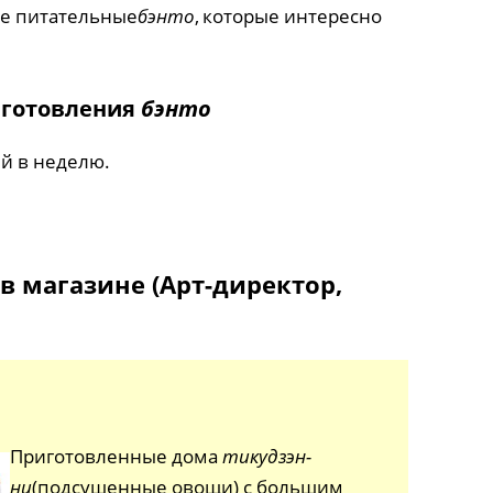
ые питательные
бэнто
, которые интересно
иготовления
бэнто
ей в неделю.
в магазине (Арт-директор,
Приготовленные дома
тикудзэн-
ни
(подсушенные овощи) с большим