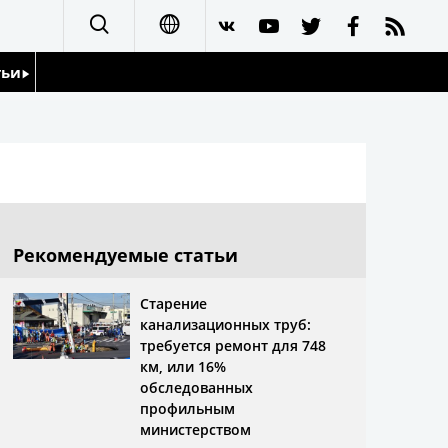
тьи
日本語
English
йдоскоп
简体字
繁體字
Рекомендуемые статьи
Français
Старение
канализационных труб:
Español
требуется ремонт для 748
км, или 16%
العربية
обследованных
профильным
министерством