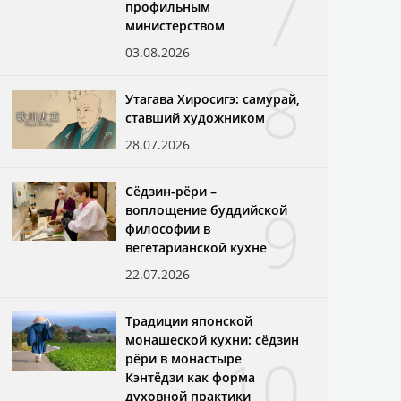
7
профильным
министерством
03.08.2026
8
Утагава Хиросигэ: самурай,
ставший художником
28.07.2026
Сёдзин-рёри –
9
воплощение буддийской
философии в
вегетарианской кухне
22.07.2026
Традиции японской
монашеской кухни: сёдзин
10
рёри в монастыре
Кэнтёдзи как форма
духовной практики