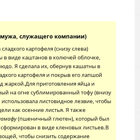
я мужа, служащего компании)
 сладкого картофеля (снизу слева)
 в виде каштанов в колючей облочке,
юдо. Я сделала их, обернув кашатны в
ладкого картофеля и покрыв его лапшой
д жаркой.Для приготовления яйца и
ый на огне сублимированный тофу (внизу
я использовала листовидное лезвие, чтобы
ели как осенние листья. Я также
намафу
(пшеничный глютен), который был
 сформирован в виде кленовых листьев.В
овощей, чтобы снизить содержание