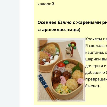
калорий.
Осеннее
бэнто
с жареными ри
старшеклассницы)
Крокеты из
Я сделала
каштаны, о
шарики вы
дочери я и
добавляю 
превращаю
бэнто
).