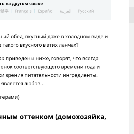
ть на другом языке
繁體字
Français
Español
العربية
Русский
ный обед, вкусный даже в холодном виде и
 такого вкусного в этих ланчах?
то
приведены ниже, говорят, что всегда
тенок соответствующего времени года и
ки зрения питательности ингредиенты.
является любовь.
герами)
нным оттенком (домохозяйка,