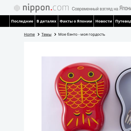
Последние
В деталях
Факты о Японии
Новости
Путевод
Home
Темы
Мое бэнто - моя гордость