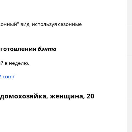
зонный" вид, используя сезонные
иготовления
бэнто
ей в неделю.
2.com/
 (домохозяйка, женщина, 20