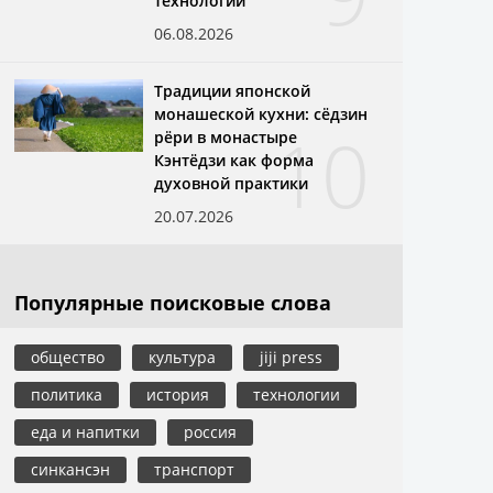
технологий
06.08.2026
Традиции японской
монашеской кухни: сёдзин
10
рёри в монастыре
Кэнтёдзи как форма
духовной практики
20.07.2026
Популярные поисковые слова
общество
культура
jiji press
политика
история
технологии
еда и напитки
россия
синкансэн
транспорт