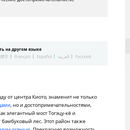
ть на другом языке
繁體字
Français
Español
العربية
Русский
аду от центра Киото, знаменит не только
щами
, но и достопримечательностями,
к элегантный мост Тогэцу-кё и
бамбуковый лес. Этот район также
адом осенью
. Прекрасную возможность