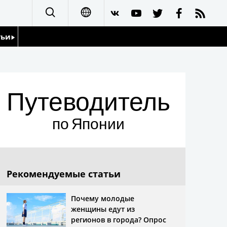
тьи
日本語
English
йдоскоп
Путеводитель
简体字
繁體字
по Японии
Français
Español
Рекомендуемые статьи
العربية
Почему молодые
женщины едут из
регионов в города? Опрос