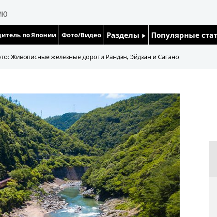
Разделы
Популярные ста
итель по Японии
Фото/Видео
Люди
Японский язык
то: Живописные железные дороги Рандэн, Эйдзан и Сагано
Блог
Японский кале
Политика
Семья
Экономика
Еда и напитки
Общество
Культура
Жизнь