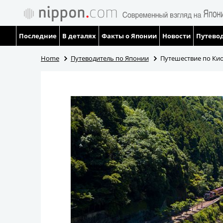
Последние
В деталях
Факты о Японии
Новости
Путевод
Home
Путеводитель по Японии
Путешествие по Кио