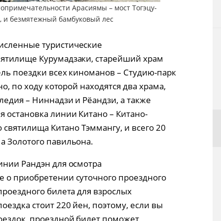
топримечательности Арасиямы – мост Тогэцу-
, и безмятежный бамбуковый лес
исленные туристические
вятилище Курумадзаки, старейший храм
ель поездки всех киноманов – Студию-парк
но, по ходу которой находятся два храма,
ледия – Ниннадзи и Рёандзи, а также
 остановка линии Китано – Китано-
о святилища Китано Тэммангу, и всего 20
а Золотого павильона.
инии Рандэн для осмотра
е о приобретении суточного проездного
проездного билета для взрослых
оездка стоит 220 йен, поэтому, если вы
оездок, проездной билет поможет