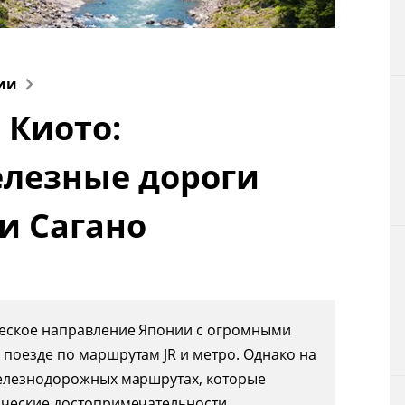
Технологии
Токио
ии
 Киото:
От редакции
лезные дороги
и Сагано
ческое направление Японии с огромными
поезде по маршрутам JR и метро. Однако на
железнодорожных маршрутах, которые
ические достопримечательности,