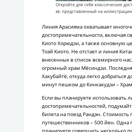
Откройте для себя классические дос
кё, представленный на иллюстрации
Линия Арасияма охватывает многоч
достопримечательности, включая с
Киото Хорюдзи, а также основную ц
Тоэй Киото. Не отстает и линия Кита
внесенных в список всемирного нас
огромный храм Мёсиндзи. Последняя
Хакубайтё, откуда легко добраться д
минут пешком до Кинкакудзи – Храм
Если вы планируете использовать л
достопримечательностей, подумайт
билета на поезд Рандэн. Стоимость 
путешественников – 500 йен. Одна п
планируете совершить несколько п