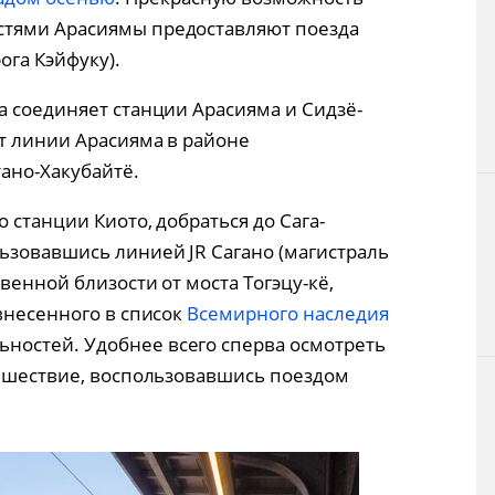
стями Арасиямы предоставляют поезда
ога Кэйфуку).
а соединяет станции Арасияма и Сидзё-
от линии Арасияма в районе
ано-Хакубайтё.
 станции Киото, добраться до Сага-
ьзовавшись линией JR Сагано (магистраль
венной близости от моста Тогэцу-кё,
внесенного в список
Всемирного наследия
льностей. Удобнее всего сперва осмотреть
тешествие, воспользовавшись поездом