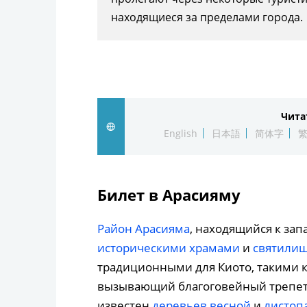
находящиеся за пределами города.
Чита
English
日本語
简体字
Билет в Арасияму
Район Арасияма
, находящийся к зап
историческими храмами
и
святили
традиционными для Киото, такими ка
вызывающий благоговейный трепет 
известен
деревьев весной
и
листоп