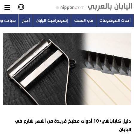
أحدث الموضوعات
في العمق
إنفوغرافيك اليابان
أخبار
سياحة و
日本語
English
简体字
أحدث الموضوعات
繁體字
في العمق
Français
إنفوغرافيك اليابان
Español
أخبار
Русский
دليل كاباباشي: 10 أدوات مطبخ فريدة من أشهر شارع في
سياحة وسفر
اليابان