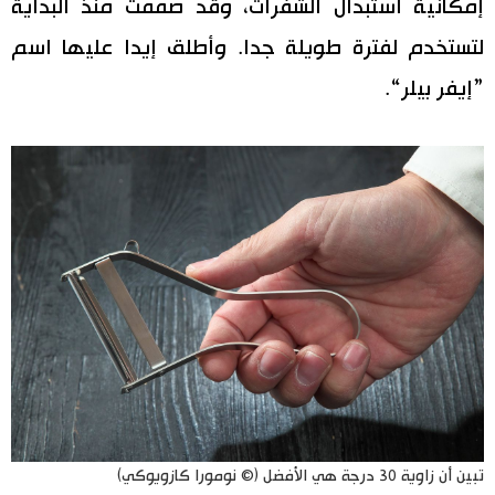
إمكانية استبدال الشفرات، وقد صممت منذ البداية
لتستخدم لفترة طويلة جدا. وأطلق إيدا عليها اسم
”إيفر بيلر“.
تبين أن زاوية 30 درجة هي الأفضل (© نومورا كازويوكي)