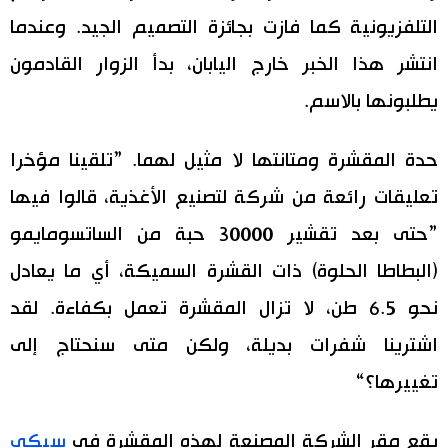
التلفزيونية كما فازت بجائزة التصميم الجيد. وعندما
انتشر هذا الخبر خارج اليابان، بدأ الزوار القادمون
يطلبونها بالاسم.
حدة المقشرة ومتانتها لا مثيل لهما. ”تلقينا مؤخرا
تعليقات رائعة من شركة لتصنيع الأغذية، قالوا فيها
”حتى بعد تقشير 30000 حبة من الساتسومايمو
(البطاطا الحلوة) ذات القشرة السميكة، أي ما يعادل
نحو 6.5 طن، لا تزال المقشرة تعمل بكفاءة. لقد
اشترينا شفرات بديلة، ولكن متى سنحتاج إلى
تغييرها؟“
يقع مقر الشركة المصنعة لهذه المقشرة في
سيكي