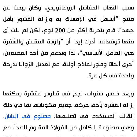
بسبب التهاب المفاصل الروماتويدي، وكان يبحث عن
منتج ”أسهل في الإمساك به وإزالة القشور بأقل
جهد“. قام بتجربة أكثر من 200 نوع، لكن لم يلبّ أي
منها توقعاته. أدرك إيدا أن ”زاوية المقبض والشفرة
هي العامل الأساسي“، لذا وبدعم من أحد المصنعين،
أجرى أبحاثا وطور نماذج أولية، مع تعديل الزوايا بدرجة
واحدة في كل مرة.
وبعد خمس سنوات، نجح في تطوير مقشرة يمكنها
إزالة القشرة بأخف حركة. جميع مكوناتها بما في ذلك
القالب المستخدم في تصنيعها،
مصنوع في اليابان
.
وهي مصنوعة بالكامل من الفولاذ المقاوم للصدأ، مع