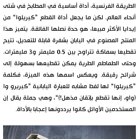
الطريقة الفرنسية، أداة أساسية في المطابخ في شتى
أنحاء العالم. لكن ما يجعل أداة القطع ”كيريلوا“ من
إيدايا الأكثر مبيعا، هو حدة نصلها الفائقة. يتميز هذا
المنتج المصنوع في اليابان بشفرة قابلة للتعديل، تتيح
تقطيعا بسماكة تتراوح بين 0.5 مليمتر و3 مليمترات.
وحتى الطماطم الطرية يمكن تقطيعها بسهولة إلى
شرائح رقيقة. ويعكس اسمها هذه الميزة، فكلمة
”كيريلوا“ لها لفظ مشابه للعبارة اليابانية ”كيريرو وا
(واو، إنها تقطع بإتقان مذهل!)“، وهي جملة يقال إن
المستخدمين الأوائل كانوا يرددونها إعجابا بالأداة.