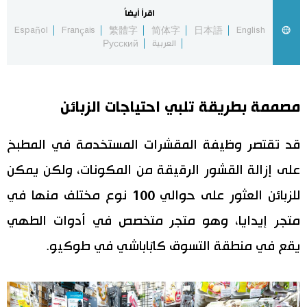
اقرأ أيضاً
اقتصاد
المطبخ الياباني
Español
Français
繁體字
简体字
日本語
English
العربية
Русский
مجتمع
مصممة بطريقة تلبي احتياجات الزبائن
ثقافة
قد تقتصر وظيفة المقشرات المستخدمة في المطبخ
لايف ستايل
على إزالة القشور الرقيقة من المكونات، ولكن يمكن
طوكيو
للزبائن العثور على حوالي 100 نوع مختلف منها في
متجر إيدايا، وهو متجر متخصص في أدوات الطهي
إعلان
يقع في منطقة التسوق كابّاباشي في طوكيو.