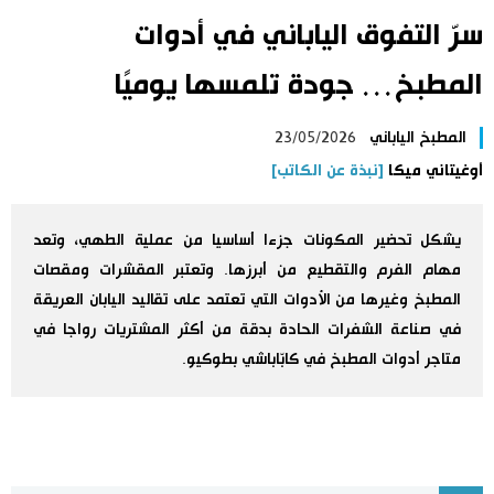
سرّ التفوق الياباني في أدوات
اليابان في فيديو
المطبخ… جودة تلمسها يوميًا
مانغا وأنيمي
المطبخ الياباني
23/05/2026
علوم وتكنولوجيا
أوغيتاني ميكا
[نبذة عن الكاتب]
الأقسام
يشكل تحضير المكونات جزءا أساسيا من عملية الطهي، وتعد
مهام الفرم والتقطيع من أبرزها. وتعتبر المقشرات ومقصات
صور
الأكثر تفاعلا
المطبخ وغيرها من الأدوات التي تعتمد على تقاليد اليابان العريقة
في صناعة الشفرات الحادة بدقة من أكثر المشتريات رواجا في
أشخاص
اللغة اليابانية
تواصل معنا
متاجر أدوات المطبخ في كابّاباشي بطوكيو.
تجارب وآراء
موسوعة اليابان
سياسة
هو وهي