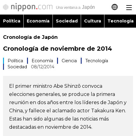
Política
Economía
Sociedad
Cultura
Tecnología
日本語
Cronología de Japón
English
Cronología de noviembre de 2014
简体字
Política
Política
Economía
Ciencia
Tecnología
Sociedad
08/12/2014
繁體字
Economía
Français
El primer ministro Abe Shinzō convoca
Sociedad
elecciones generales, se produce la primera
العربية
reunión en dos años entre los líderes de Japón y
Cultura
China, y fallece el aclamado actor Takakura Ken.
Русский
Estas han sido algunas de las noticias más
destacadas en noviembre de 2014.
Tecnología