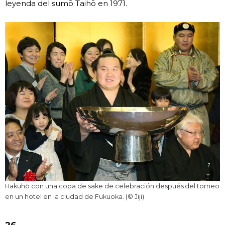
leyenda del sumō Taihō en 1971.
Hakuhō con una copa de sake de celebración después del torneo
en un hotel en la ciudad de Fukuoka. (© Jiji)
26