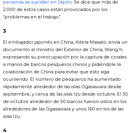
personas se suicidan en Japón
. Se dice que más de
2.000 de estos casos están provocados por los
Gente
“problemas en el trabajo”.
Blog
3
El embajador japonés en China, Kitera Masato, envía un
Tokio
documento al ministro del Exterior de China, Wang Yi,
expresando su preocupación por la captura de corales
Avisos
a manos de barcos pesqueros chinos y pidiéndole la
colaboración de China para evitar que esto siga
ocurriendo. El número de pesqueros ha aumentado
rápidamente alrededor de las islas Ogasawara desde
septiembre, y cerca de las islas Izu desde octubre. El 30
de octubre alrededor de 50 barcos fueron vistos en los
alrededores de las Ogasawara y unos 160 en los de las
islas Izu.
4