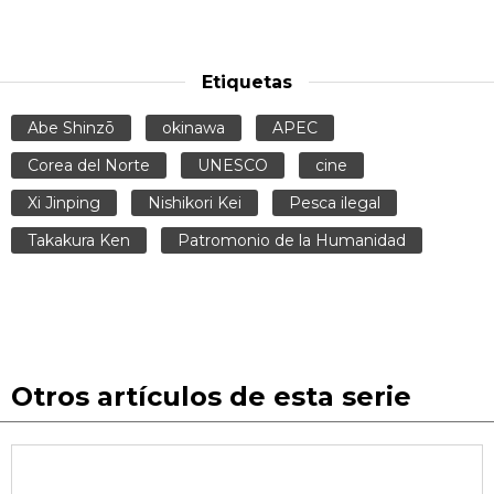
Etiquetas
Abe Shinzō
okinawa
APEC
Corea del Norte
UNESCO
cine
Xi Jinping
Nishikori Kei
Pesca ilegal
Takakura Ken
Patromonio de la Humanidad
Otros artículos de esta serie