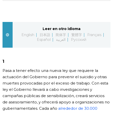
Vida
Guía de Japón
Leer en otro idioma
English
日本語
简体字
繁體字
Français
Vídeos e imágenes
Español
العربية
Русский
En profundidad
1
Más
Pasa a tener efecto una nueva ley que requiere la
actuación del Gobierno para prevenir el suicidio y otras
Noticias
official SNS
muertes provocadas por el exceso de trabajo. Con esta
ley el Gobierno llevará a cabo investigaciones y
Datos de Japón
campañas públicas de sensibilización, creará servicios
de asesoramiento, y ofrecerá apoyo a organizaciones no
Fragmentos de Japón
gubernamentales. Cada año
alrededor de 30.000