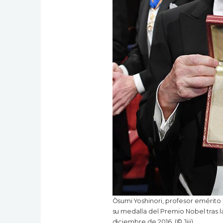
Ōsumi Yoshinori, profesor emérito 
su medalla del Premio Nobel tras 
diciembre de 2016. (© Jiji)