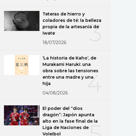
Teteras de hierro y
coladores de té: la belleza
3
propia de la artesanía de
Iwate
18/07/2026
‘La historia de Kaho’, de
Murakami Haruki: una
obra sobre las tensiones
4
entre una madre y una
hija
04/08/2026
El poder del “dios
dragón”: Japón apunta
alto en la fase final de la
5
Liga de Naciones de
Voleibol