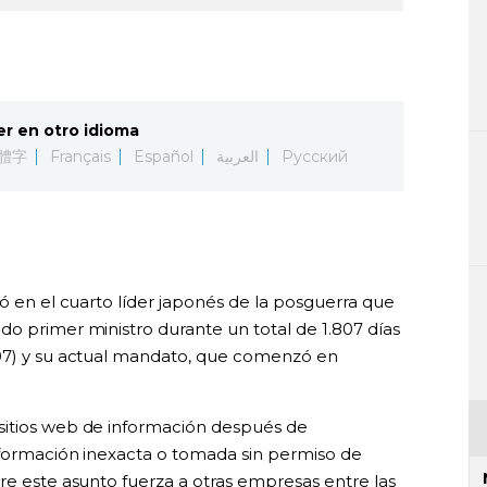
er en otro idioma
體字
Français
Español
العربية
Русский
ió en el cuarto líder japonés de la posguerra que
do primer ministro durante un total de 1.807 días
007) y su actual mandato, que comenzó en
sitios web de información después de
información inexacta o tomada sin permiso de
re este asunto fuerza a otras empresas entre las