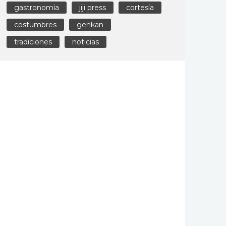
gastronomía
jiji press
cortesía
costumbres
genkan
tradiciones
noticias