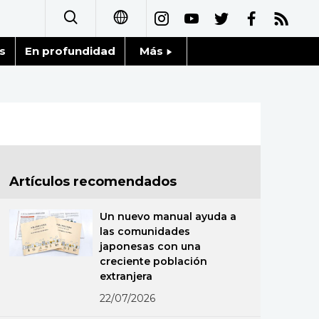
s
En profundidad
Más
日本語
Noticias
English
Datos de Japón
简体字
Fragmentos de Japón
繁體字
Artículos recomendados
Gente
Français
Un nuevo manual ayuda a
Blog
las comunidades
العربية
japonesas con una
creciente población
Tokio
Русский
extranjera
22/07/2026
Avisos