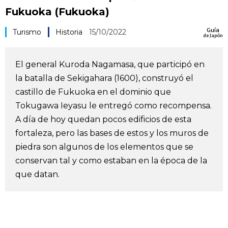
Fukuoka (Fukuoka)
Vida
Guía
Turismo
Historia
15/10/2022
de Japón
Guía de Japón
El general Kuroda Nagamasa, que participó en
Vídeos e imágenes
la batalla de Sekigahara (1600), construyó el
castillo de Fukuoka en el dominio que
En profundidad
Tokugawa Ieyasu le entregó como recompensa.
A día de hoy quedan pocos edificios de esta
Más
fortaleza, pero las bases de estos y los muros de
piedra son algunos de los elementos que se
Noticias
conservan tal y como estaban en la época de la
official SNS
que datan.
Datos de Japón
Fragmentos de Japón