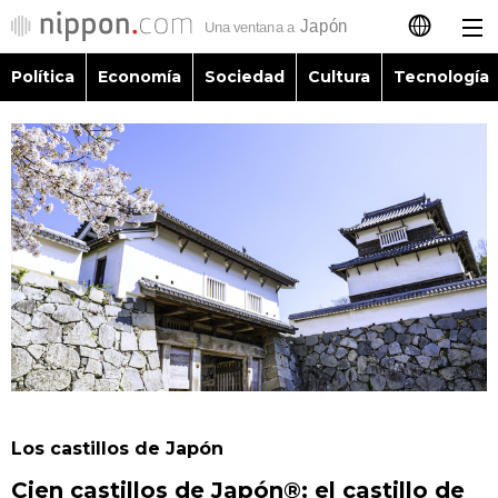
Política
Economía
Sociedad
Cultura
Tecnología
日本語
English
简体字
Política
繁體字
Economía
Français
Sociedad
العربية
Cultura
Русский
Los castillos de Japón
Tecnología
Cien castillos de Japón®: el castillo de