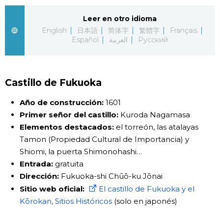
Gente
Leer en otro idioma
English
日本語
简体字
繁體字
Français
Español
العربية
Русский
Blog
Tokio
Castillo de Fukuoka
Avisos
Año de construcción:
1601
Primer señor del castillo:
Kuroda Nagamasa
Elementos destacados:
el torreón, las atalayas
Tamon (Propiedad Cultural de Importancia) y
Shiomi, la puerta Shimonohashi…
Entrada:
gratuita
Dirección:
Fukuoka-shi Chūō-ku Jōnai
Sitio web oficial:
El castillo de Fukuoka y el
Kōrokan, Sitios Históricos
(solo en japonés)