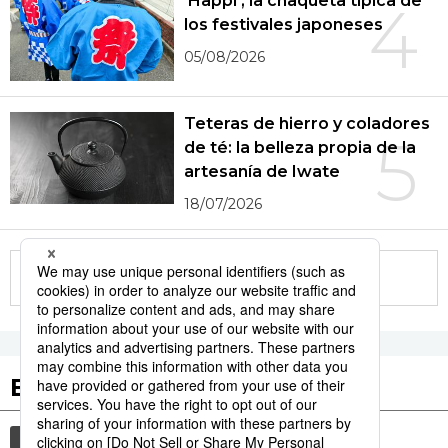
‘Happi’, la chaqueta típica de
4
los festivales japoneses
05/08/2026
Teteras de hierro y coladores
5
de té: la belleza propia de la
artesanía de Iwate
18/07/2026
More in this series
Etiquetas destacadas
cultura
gastronomía
comida
vida