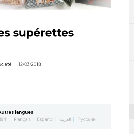
 des supérettes
ociété
12/03/2018
Autres langues
體字
Français
Español
العربية
Русский