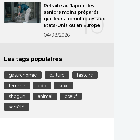
Retraite au Japon : les
seniors moins préparés
10
que leurs homologues aux
États-Unis ou en Europe
04/08/2026
Les tags populaires
gastronomie
culture
histoire
femme
edo
sexe
shogun
animal
bœuf
société