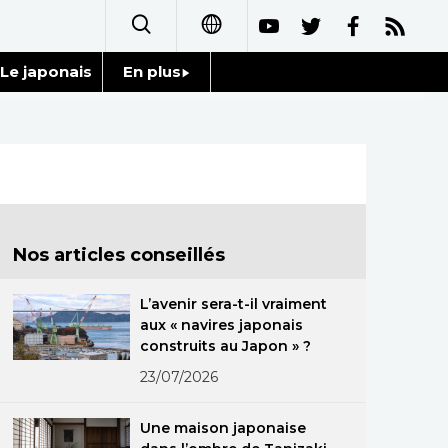
Le japonais
En plus
日本語
Données
English
Séries
简体字
Personnages
繁體字
Nos articles conseillés
Chroniques
Español
L’avenir sera-t-il vraiment
Images
aux « navires japonais
العربية
construits au Japon » ?
Vidéos
23/07/2026
Русский
Tokyo
Une maison japonaise