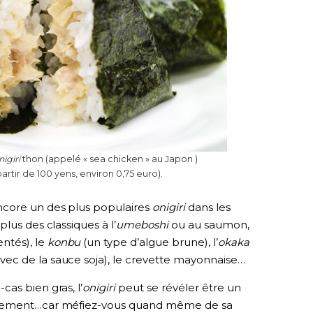
nigiri
thon (appelé « sea chicken » au Japon )
artir de 100 yens, environ 0,75 euro).
ncore un des plus populaires
onigiri
dans les
plus des classiques à l’
umeboshi
ou au saumon,
ntés), le
konbu
(un type d’algue brune), l’
okaka
vec de la sauce soja), le crevette mayonnaise…
as bien gras, l’
onigiri
peut se révéler être un
eulement…car méfiez-vous quand même de sa