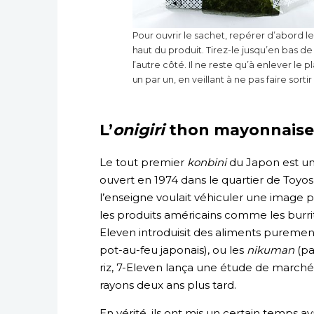
Pour ouvrir le sachet, repérer d’abord 
haut du produit. Tirez-le jusqu’en bas de 
l’autre côté. Il ne reste qu’à enlever le
un par un, en veillant à ne pas faire sorti
L’
onigiri
thon mayonnaise,
Le tout premier
konbini
du Japon est une
ouvert en 1974 dans le quartier de Toyosu
l’enseigne voulait véhiculer une image 
les produits américains comme les burrit
Eleven introduisit des aliments purement
pot-au-feu japonais), ou les
nikuman
(pa
riz, 7-Eleven lança une étude de marché 
rayons deux ans plus tard.
En vérité, ils ont mis un certain temps