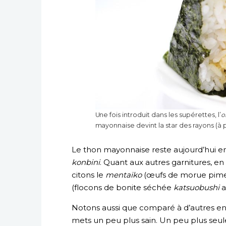
Une fois introduit dans les supérettes, l’
o
mayonnaise devint la star des rayons (à p
Le thon mayonnaise reste aujourd’hui e
konbini
. Quant aux autres garnitures, en 
citons le
mentaiko
(œufs de morue pime
(flocons de bonite séchée
katsuobushi
a
Notons aussi que comparé à d’autres en-c
mets un peu plus sain. Un peu plus s