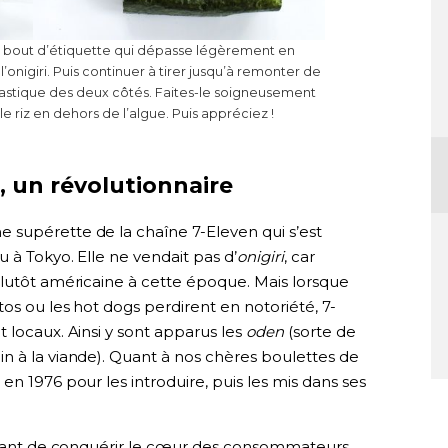
le bout d’étiquette qui dépasse légèrement en
l’onigiri. Puis continuer à tirer jusqu’à remonter de
 plastique des deux côtés. Faites-le soigneusement
r le riz en dehors de l’algue. Puis appréciez !
 un révolutionnaire
 supérette de la chaîne 7-Eleven qui s’est
 à Tokyo. Elle ne vendait pas d’
onigiri
, car
plutôt américaine à cette époque. Mais lorsque
os ou les hot dogs perdirent en notoriété, 7-
 locaux. Ainsi y sont apparus les
oden
(sorte de
in à la viande). Quant à nos chères boulettes de
en 1976 pour les introduire, puis les mis dans ses
 avant de conquérir le cœur des consommateurs.