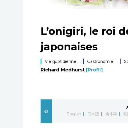
L’onigiri, le roi
japonaises
Vie quotidienne
Gastronomie
S
Richard Medhurst
[Profil]
English
日本語
简体字
繁