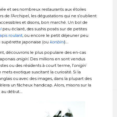
inée et ses nombreux restaurants aux étoiles
rs de l’Archipel, les dégustations qui ne s’oublient
ccessibles et disons, bon marché. Un bol de
i
peu éclairé, des sushis posés sur de petites
apis roulant
, ou encore le petit déjeuner peu
ne supérette japonaise (ou
konbini
)…
t, découvrons le plus populaire des en-cas
 japonais
onigiri
. Des millions en sont vendus
tes ou des résidents à court terme, l’
onigiri
ets exotique suscitant la curiosité. Si la
anglais ou avec des images, dans la plupart des
vèlera un fâcheux handicap. Alors, misons sur la
te au début…