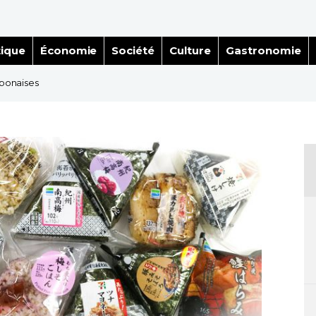
tique
Économie
Société
Culture
Gastronomie
japonaises