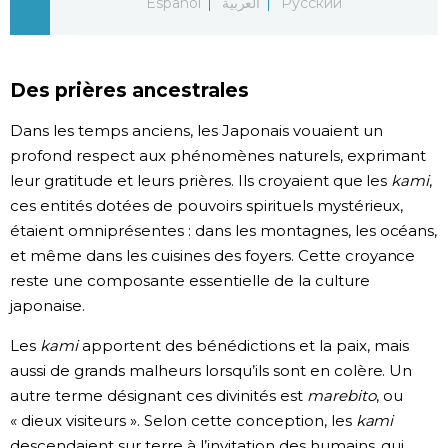
Español
العربية
Русский
Chroniques
Des prières ancestrales
Images
Dans les temps anciens, les Japonais vouaient un
Vidéos
profond respect aux phénomènes naturels, exprimant
leur gratitude et leurs prières. Ils croyaient que les
kami
,
ces entités dotées de pouvoirs spirituels mystérieux,
Tokyo
étaient omniprésentes : dans les montagnes, les océans,
et même dans les cuisines des foyers. Cette croyance
reste une composante essentielle de la culture
japonaise.
Les
kami
apportent des bénédictions et la paix, mais
aussi de grands malheurs lorsqu’ils sont en colère. Un
autre terme désignant ces divinités est
marebito
, ou
« dieux visiteurs ». Selon cette conception, les
kami
descendaient sur terre à l’invitation des humains, qui