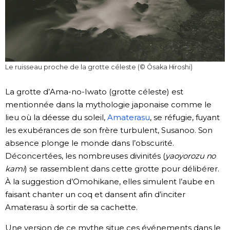
Le ruisseau proche de la grotte céleste (© Ôsaka Hiroshi)
La grotte d’Ama-no-Iwato (grotte céleste) est
mentionnée dans la mythologie japonaise comme le
lieu où la déesse du soleil,
Amaterasu
, se réfugie, fuyant
les exubérances de son frère turbulent, Susanoo. Son
absence plonge le monde dans l’obscurité.
Déconcertées, les nombreuses divinités (
yaoyorozu no
kami
) se rassemblent dans cette grotte pour délibérer.
À la suggestion d’Omohikane, elles simulent l’aube en
faisant chanter un coq et dansent afin d’inciter
Amaterasu à sortir de sa cachette.
Une version de ce mythe situe ces événements dans le