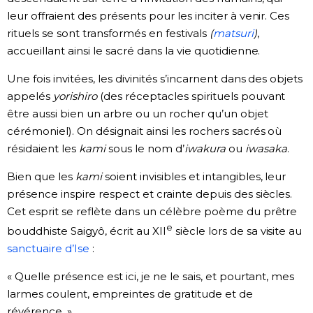
leur offraient des présents pour les inciter à venir. Ces
rituels se sont transformés en festivals
(
matsuri
)
,
accueillant ainsi le sacré dans la vie quotidienne.
Une fois invitées, les divinités s’incarnent dans des objets
appelés
yorishiro
(des réceptacles spirituels pouvant
être aussi bien un arbre ou un rocher qu’un objet
cérémoniel). On désignait ainsi les rochers sacrés où
résidaient les
kami
sous le nom d’
iwakura
ou
iwasaka
.
Bien que les
kami
soient invisibles et intangibles, leur
présence inspire respect et crainte depuis des siècles.
Cet esprit se reflète dans un célèbre poème du prêtre
e
bouddhiste Saigyô, écrit au XII
siècle lors de sa visite au
sanctuaire d’Ise
:
« Quelle présence est ici, je ne le sais, et pourtant, mes
larmes coulent, empreintes de gratitude et de
révérence. »