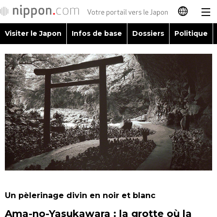
Visiter le Japon
Infos de base
Dossiers
Politique
日本語
English
简体字
Visiter le Japon
繁體字
Infos de base
Español
Dossiers
العربية
Politique
Русский
Un pèlerinage divin en noir et blanc
Économie
Ama-no-Yasukawara : la grotte où la