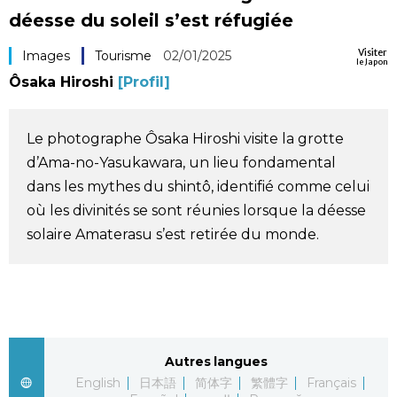
déesse du soleil s’est réfugiée
Société
Visiter
Images
Tourisme
02/01/2025
le Japon
Culture
Ôsaka Hiroshi
[Profil]
Gastronomie
Le photographe Ôsaka Hiroshi visite la grotte
d’Ama-no-Yasukawara, un lieu fondamental
Le japonais
dans les mythes du shintô, identifié comme celui
où les divinités se sont réunies lorsque la déesse
En plus
solaire Amaterasu s’est retirée du monde.
Données
official SNS
Séries
Autres langues
Personnages
English
日本語
简体字
繁體字
Français