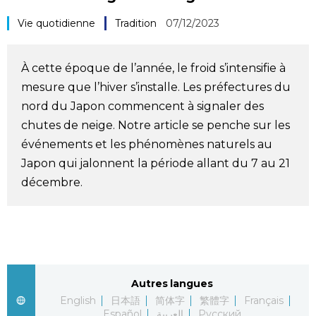
Société
Vie quotidienne
Tradition
07/12/2023
Culture
À cette époque de l’année, le froid s’intensifie à
mesure que l’hiver s’installe. Les préfectures du
Gastronomie
nord du Japon commencent à signaler des
chutes de neige. Notre article se penche sur les
Le japonais
événements et les phénomènes naturels au
Japon qui jalonnent la période allant du 7 au 21
En plus
décembre.
Données
official SNS
Séries
Autres langues
English
日本語
简体字
繁體字
Français
Personnages
Español
العربية
Русский