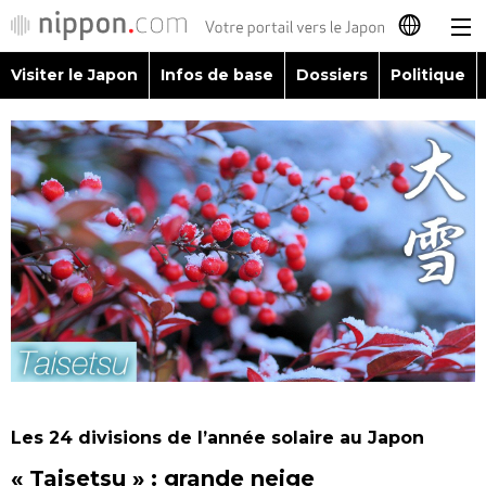
Visiter le Japon
Infos de base
Dossiers
Politique
日本語
English
简体字
Visiter le Japon
繁體字
Infos de base
Español
Dossiers
العربية
Politique
Русский
Les 24 divisions de l’année solaire au Japon
Économie
« Taisetsu » : grande neige