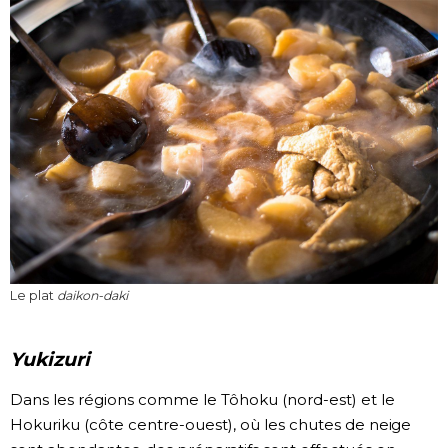
Le plat
daikon-daki
Yukizuri
Dans les régions comme le Tôhoku (nord-est) et le
Hokuriku (côte centre-ouest), où les chutes de neige