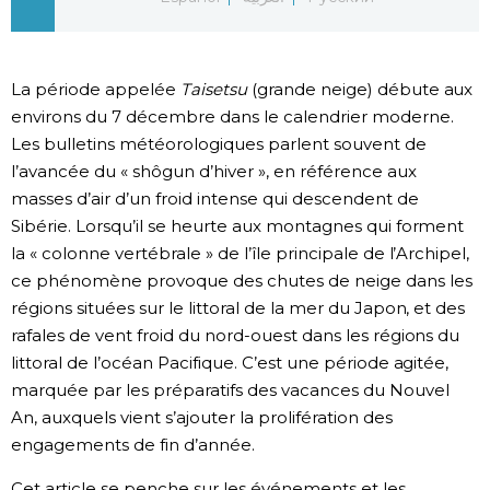
Chroniques
La période appelée
Taisetsu
(grande neige) débute aux
Images
environs du 7 décembre dans le calendrier moderne.
Les bulletins météorologiques parlent souvent de
Vidéos
l’avancée du « shôgun d’hiver », en référence aux
masses d’air d’un froid intense qui descendent de
Sibérie. Lorsqu’il se heurte aux montagnes qui forment
Tokyo
la « colonne vertébrale » de l’île principale de l’Archipel,
ce phénomène provoque des chutes de neige dans les
régions situées sur le littoral de la mer du Japon, et des
rafales de vent froid du nord-ouest dans les régions du
littoral de l’océan Pacifique. C’est une période agitée,
marquée par les préparatifs des vacances du Nouvel
An, auxquels vient s’ajouter la prolifération des
engagements de fin d’année.
Cet article se penche sur les événements et les