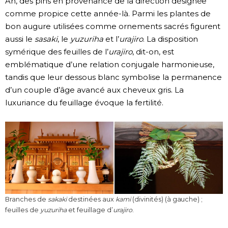
An, des pins en provenance de la direction désignée
comme propice cette année-là. Parmi les plantes de
bon augure utilisées comme ornements sacrés figurent
aussi le
sasaki
, le
yuzuriha
et l’
urajiro
. La disposition
symérique des feuilles de l’
urajiro
, dit-on, est
emblématique d’une relation conjugale harmonieuse,
tandis que leur dessous blanc symbolise la permanence
d’un couple d’âge avancé aux cheveux gris. La
luxuriance du feuillage évoque la fertilité.
Branches de
sakaki
destinées aux
kami
(divinités) (à gauche) ;
feuilles de
yuzuriha
et feuillage d’
urajiro
.