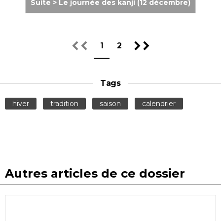
Suite > Le journée des kanji (12 décembre)
1
2
Tags
hiver
tradition
saison
calendrier
Autres articles de ce dossier