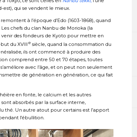
é à Tokyo, ce sont celles en
Nanbu tekki
,
l’une
d-est), qui se vendent le mieux.
, remontent à l’époque d’Edo (1603-1868), quand
. Les chefs du clan Nanbu de Morioka (la
it venir des fondeurs de Kyoto pour mettre en
e
but du XVIII
siècle, quand la consommation du
 généralisée, ils ont commencé à produire des
ation comprend entre 50 et 70 étapes, toutes
it s’améliore avec l’âge, et on peut non seulement
ransmettre de génération en génération, ce qui fait
théière en fonte, le calcium et les autres
sont absorbés par la surface interne,
u thé. Un autre atout pour certains est l’apport
endant l’ébullition.