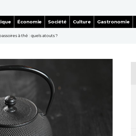
tique
Économie
Société
Culture
Gastronomie
assoires à thé : quels atouts ?