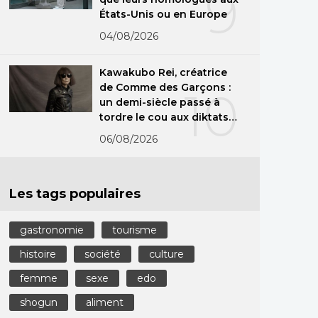
9
États-Unis ou en Europe
04/08/2026
Kawakubo Rei, créatrice
de Comme des Garçons :
10
un demi-siècle passé à
tordre le cou aux diktats
de la mode
06/08/2026
Les tags populaires
gastronomie
tourisme
histoire
société
culture
femme
sexe
edo
shogun
aliment