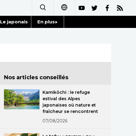
Le japonais
En plus
日本語
Données
English
Séries
简体字
Personnages
繁體字
Nos articles conseillés
Chroniques
Español
Kamikôchi : le refuge
Images
estival des Alpes
العربية
japonaises où nature et
fraîcheur se rencontrent
Vidéos
Русский
07/08/2026
Tokyo