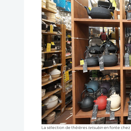
La sélection de théières
tetsubin
en fonte chez I