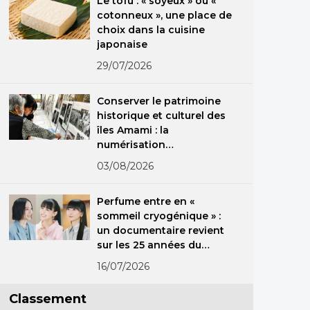
Le tofu : « soyeux » ou «
cotonneux », une place de
choix dans la cuisine
japonaise
29/07/2026
Conserver le patrimoine
historique et culturel des
îles Amami : la
numérisation
exceptionnelle
03/08/2026
d’anciennes
photographies
Perfume entre en «
sommeil cryogénique » :
un documentaire revient
sur les 25 années du
groupe
16/07/2026
Classement