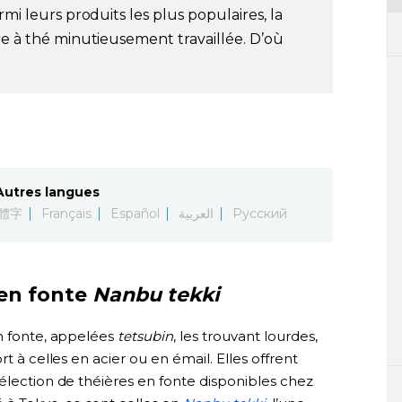
rmi leurs produits les plus populaires, la
re à thé minutieusement travaillée. D’où
Autres langues
體字
Français
Español
العربية
Русский
 en fonte
Nanbu tekki
en fonte, appelées
tetsubin
, les trouvant lourdes,
t à celles en acier ou en émail. Elles offrent
élection de théières en fonte disponibles chez