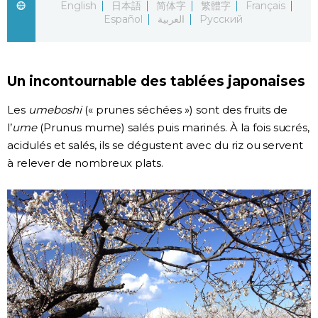
English
日本語
简体字
繁體字
Français
Español
العربية
Русский
Chroniques
Images
Un incontournable des tablées japonaises
Vidéos
Les
umeboshi
(« prunes séchées ») sont des fruits de
l’
ume
(Prunus mume) salés puis marinés. À la fois sucrés,
acidulés et salés, ils se dégustent avec du riz ou servent
Tokyo
à relever de nombreux plats.