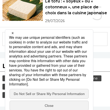
Le tofu : « soyeux » ou «
5
cotonneux », une place de
choix dans la cuisine japonaise
29/07/2026
More in this series
Les tags populaires
culture
gastronomie
société
tourisme
histoire
femme
tradition
vie quotidienne
temple
aliment