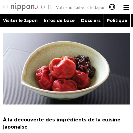
Visiter le Japon
Infos de base
Dossiers
Politique
日本語
English
简体字
Visiter le Japon
繁體字
Infos de base
Español
Dossiers
العربية
Politique
Русский
À la découverte des ingrédients de la cuisine
Économie
japonaise