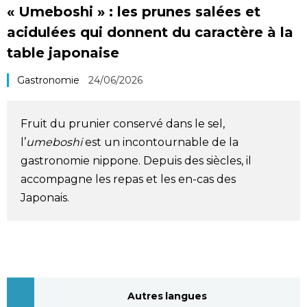
« Umeboshi » : les prunes salées et
Société
acidulées qui donnent du caractère à la
table japonaise
Culture
Gastronomie
24/06/2026
Gastronomie
Fruit du prunier conservé dans le sel,
Le japonais
l’
umeboshi
est un incontournable de la
gastronomie nippone. Depuis des siècles, il
En plus
accompagne les repas et les en-cas des
Japonais.
Données
official SNS
Séries
Personnages
Autres langues