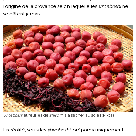
l’origine de la croyance selon laquelle les
umeboshi
ne
se gâtent jamais.
Umeboshi
et feuilles de
shiso
mis à sécher au soleil (Pixta)
En réalité, seuls les
shiroboshi
, préparés uniquement