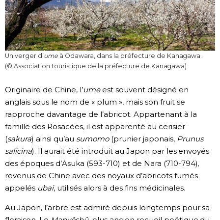
Un verger d’
ume
à Odawara, dans la préfecture de Kanagawa.
(© Association touristique de la préfecture de Kanagawa)
Originaire de Chine, l’
ume
est souvent désigné en
anglais sous le nom de « plum », mais son fruit se
rapproche davantage de l’abricot. Appartenant à la
famille des Rosacées, il est apparenté au cerisier
(
sakura
) ainsi qu’au
sumomo
(prunier japonais,
Prunus
salicina
). Il aurait été introduit au Japon par les envoyés
des époques d’Asuka (593-710) et de Nara (710-794),
revenus de Chine avec des noyaux d’abricots fumés
appelés
ubai
, utilisés alors à des fins médicinales.
Au Japon, l’arbre est admiré depuis longtemps pour sa
floraison. Le
Manyôshû
, plus ancien recueil poétique du