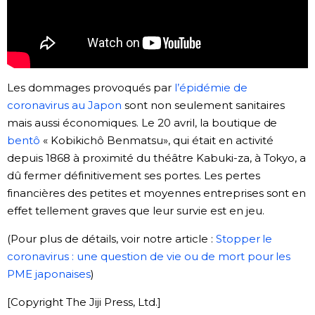
Chroniques
Images
Les dommages provoqués par
l’épidémie de
coronavirus au Japon
sont non seulement sanitaires
Vidéos
mais aussi économiques. Le 20 avril, la boutique de
bentô
« Kobikichô Benmatsu», qui était en activité
Tokyo
depuis 1868 à proximité du théâtre Kabuki-za, à Tokyo, a
dû fermer définitivement ses portes. Les pertes
financières des petites et moyennes entreprises sont en
effet tellement graves que leur survie est en jeu.
(Pour plus de détails, voir notre article :
Stopper le
coronavirus : une question de vie ou de mort pour les
PME japonaises
)
[Copyright The Jiji Press, Ltd.]