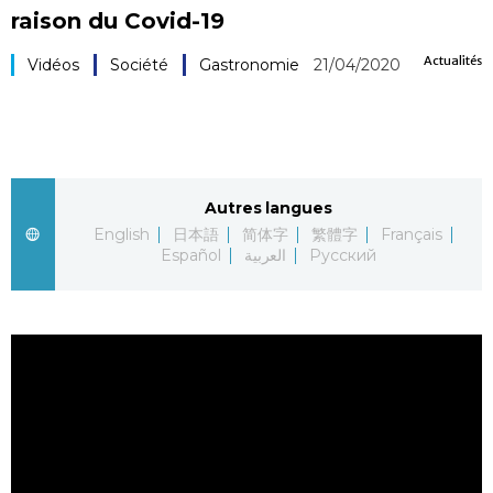
raison du Covid-19
Société
Actualités
Vidéos
Société
Gastronomie
21/04/2020
Culture
Gastronomie
Autres langues
Le japonais
English
日本語
简体字
繁體字
Français
Español
العربية
Русский
En plus
Données
official SNS
Séries
Personnages