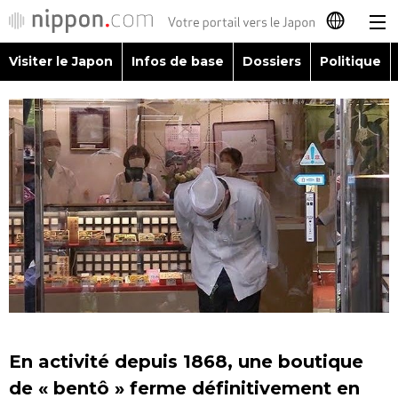
Visiter le Japon
Infos de base
Dossiers
Politique
日本語
English
简体字
Visiter le Japon
繁體字
Infos de base
Español
Dossiers
العربية
Politique
Русский
En activité depuis 1868, une boutique
Économie
de « bentô » ferme définitivement en