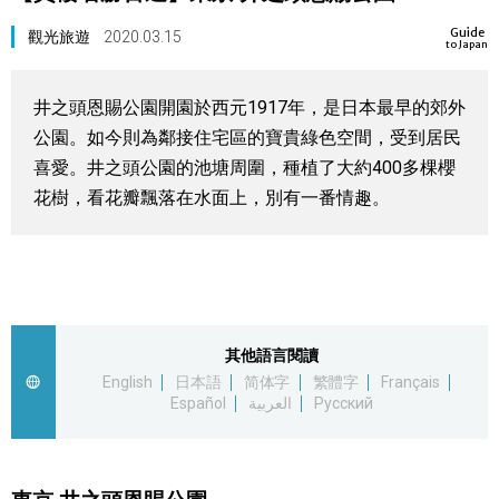
視覺日本
Guide
觀光旅遊
2020.03.15
to Japan
臺灣香港
井之頭恩賜公園開園於西元1917年，是日本最早的郊外
公園。如今則為鄰接住宅區的寶貴綠色空間，受到居民
更多
喜愛。井之頭公園的池塘周圍，種植了大約400多棵櫻
花樹，看花瓣飄落在水面上，別有一番情趣。
人物訪談
official SNS
日本入門
政治外交
其他語言閱讀
English
日本語
简体字
繁體字
Français
Español
العربية
Русский
社會
財經