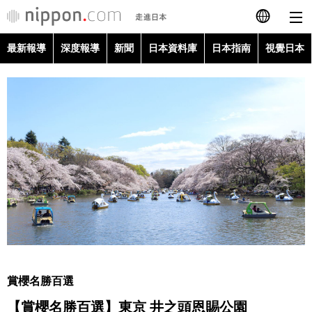
最新報導
深度報導
新聞
日本資料庫
日本指南
視覺日本
日本語
English
简体字
最新報導
Français
深度報導
Español
新聞
العربية
日本資料庫
Русский
賞櫻名勝百選
日本指南
【賞櫻名勝百選】東京 井之頭恩賜公園