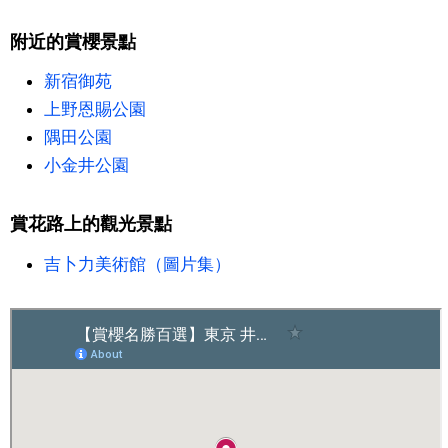
附近的賞櫻景點
醫療健康
新宿御苑
語言
上野恩賜公園
隅田公園
東京
小金井公園
編輯部通知
賞花路上的觀光景點
吉卜力美術館（圖片集）