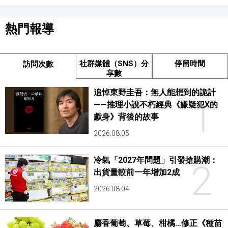
熱門報導
社群媒體（SNS）分
停留時間
訪問次數
享數
追悼東野圭吾：無人能想到的詭計
1
——推理小說不朽經典《嫌疑犯X的
獻身》背後的故事
2026.08.05
冷氣「2027年問題」引發搶購潮：
2
出貨量較前一年增加2成
2026.08.04
麝香葡萄、草莓、柑橘…修正《種苗