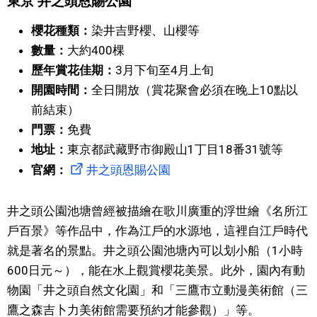
東京 井之頭恩賜公園
文化
櫻花種類：
染井吉野櫻、山櫻等
數量：
大約400棵
科學技術
歷年賞花佳期：
3月下旬至4月上旬
開園時間：
全日開放（賞花聚會必須在晚上10點以
生活
前結束）
門票：
免費
運動
地址：
東京都武藏野市御殿山1丁目18番31號等
官網：
井之頭恩賜公園
娛樂
井之頭公園池塘曾經被描繪在歌川廣重的浮世繪《名所江
教育
戶百景》等作品中，作為江戶的水源地，這裡自江戶時代
就是著名的景點。井之頭公園池塘內可以划小船（1小時
工作勞動
600日元～），能在水上觀賞櫻花美景。此外，園內有動
物園「井之頭自然文化園」和「三鷹市立動漫美術館（三
家庭
鷹之森吉卜力美術館需要預約才能參觀）」等。