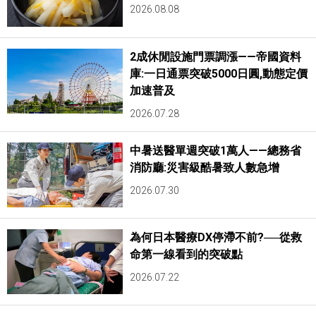
2026.08.08
2成休閒設施門票調漲——帝國資料
庫:一日通票突破5000日圓,動態定價
加速普及
2026.07.28
中暑送醫單週突破1萬人——總務省
消防廳:災害級酷暑致人數急增
2026.07.30
為何日本醫療DX停滯不前?──從救
命第一線看到的突破點
2026.07.22