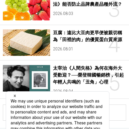
3
法》能否防止品牌農產品種外流？
2026.08.03
豆腐：遠比大豆肉更早便被親切稱
4
為「田裡的肉」的優質蛋白質來源
2026.08.01
太宰治《人間失格》為何在海外大
5
受歡迎？──榮登韓國暢銷榜，引起
年輕人共鳴的「丑角」心理
2026.08.04
更多