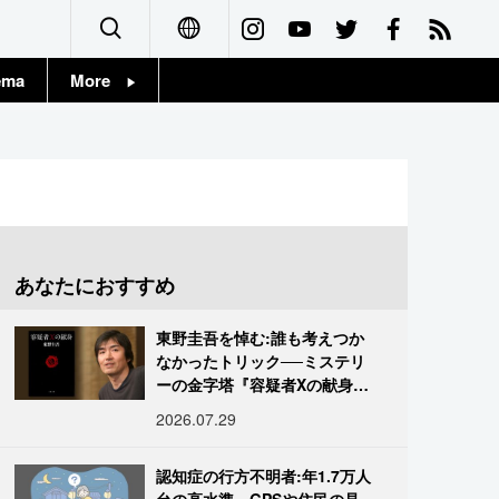
ema
More
English
Topics
简体字
Images
繁體字
People
Français
あなたにおすすめ
東京
Español
東野圭吾を悼む:誰も考えつか
お知らせ
なかったトリック──ミステリ
العربية
ーの金字塔『容疑者Xの献身』
の舞台裏
2026.07.29
Русский
認知症の行方不明者:年1.7万人