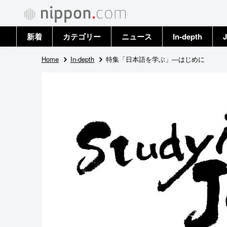
新着
カテゴリー
ニュース
In-depth
J
政治・外交
トップ
Home
In-depth
特集「日本語を学ぶ」―はじめに
経済・ビジネス
アーカイブ
国際
社会
文化
科学・技術
暮らし