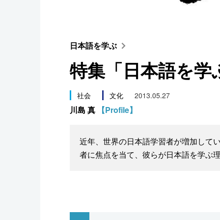
スポーツ・東京2020
日本語を学ぶ
特集「日本語を学
社会
文化
2013.05.27
川島 真
【Profile】
近年、世界の日本語学習者が増加している。今回
者に焦点を当て、彼らが日本語を学ぶ