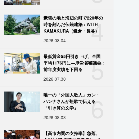
4
豪雪の地と海辺の町で220年の
時を刻んだ伝統建築 : WITH
KAMAKURA（鎌倉・長谷）
2026.08.04
5
最低賃金55円引き上げ、全国
平均1176円に―厚労省審議会 :
前年度実績を下回る
2026.07.30
6
唯一の「外国人歌人」カン・
ハンナさんが短歌で伝える
「引き算の文学」
2026.08.03
【高市内閣の支持率】急落、