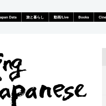
apan Data
旅と暮らし
動画/Live
Books
Cin