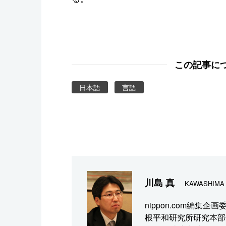
この記事に
日本語
言語
川島 真
KAWASHIMA 
nippon.com編
根平和研究所研究本部