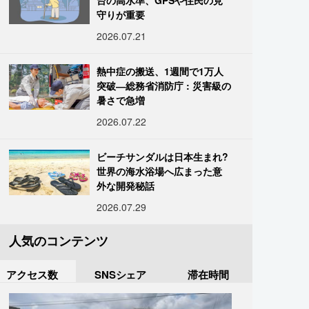
台の高水準、GPSや住民の見
守りが重要
2026.07.21
熱中症の搬送、1週間で1万人
突破―総務省消防庁 : 災害級の
暑さで急増
2026.07.22
ビーチサンダルは日本生まれ?
世界の海水浴場へ広まった意
外な開発秘話
2026.07.29
人気のコンテンツ
アクセス数
SNSシェア
滞在時間