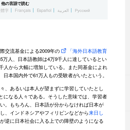
他の言語で読む
繁體字
Français
Español
العربية
Русский
交流基金による2009年の
「海外日本語教育
65万人、日本語教師は4万9千人に達しているとい
4万4千人から大幅に増加している。また同基金によれ
、日本国内外で61万人もの受験者がいたという。
々、あるいは本人が望まずに学習していたとし
ことになる人々である。そうした意味では、学習者
い。もちろん、日本語が分からなければ日本が
し、インドネシアやフィリピンなどから
来日し
が逆に日本社会に入る上での障壁のようになる