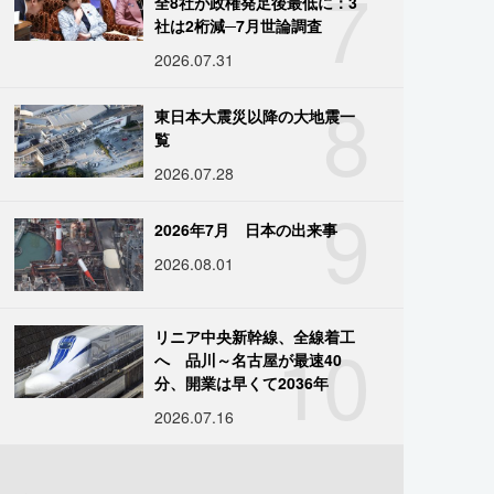
7
全8社が政権発足後最低に：3
社は2桁減─7月世論調査
2026.07.31
8
東日本大震災以降の大地震一
覧
2026.07.28
9
2026年7月 日本の出来事
2026.08.01
10
リニア中央新幹線、全線着工
へ 品川～名古屋が最速40
分、開業は早くて2036年
2026.07.16