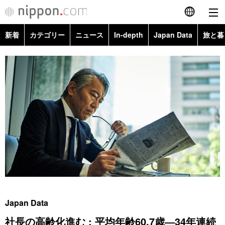
新着
カテゴリー
ニュース
In-depth
Japan Data
旅と暮
English
政治・外交
Topics
简体字
経済・ビジネス
Images
繁體字
カテゴリー
国際・海外
People
Français
政治・外交
ニュース
社会
東京
Español
経済・ビジネス
トップ
In-depth
文化
お知らせ
العربية
国際
アーカイブ
Japan Data
科学・技術
Русский
Japan Data
社会
旅と暮らし
暮らし
社長の高齢化進む : 平均年齢60.7歳―34年連続