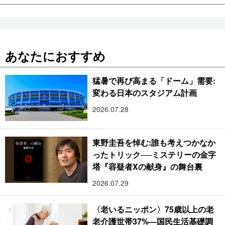
あなたにおすすめ
猛暑で再び高まる「ドーム」需要:
変わる日本のスタジアム計画
2026.07.28
東野圭吾を悼む:誰も考えつかなか
ったトリック──ミステリーの金字
塔『容疑者Xの献身』の舞台裏
2026.07.29
〈老いるニッポン〉75歳以上の老
老介護世帯37%―国民生活基礎調