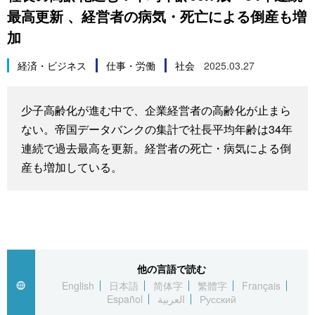
最高更新 、経営者の病気・死亡による倒産も増
スポーツ・東京2020
文化
動画/Live
加
科学・技術
Books
経済・ビジネス
仕事・労働
社会
2025.03.27
暮らし
Cinema
少子高齢化が進む中で、企業経営者の高齢化が止まら
ない。帝国データバンクの集計で社長平均年齢は34年
スポーツ・東京2020
Topics
連続で過去最高を更新。経営者の死亡・病気による倒
産も増加している。
Images
People
東京
他の言語で読む
English
日本語
简体字
繁體字
Français
Español
العربية
Русский
お知らせ