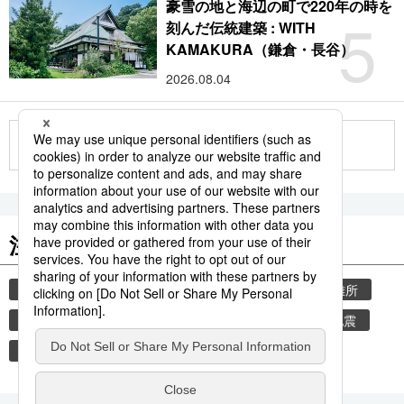
豪雪の地と海辺の町で220年の時を
5
刻んだ伝統建築 : WITH
KAMAKURA（鎌倉・長谷）
2026.08.04
もっと見る
注目のキーワード
共同通信ニュース
気象・災害
災害
避難所
自然災害
地震
気象庁
津波
熊本地震
熊本