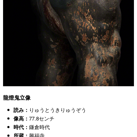
龍燈鬼立像
りゅうとうきりゅうぞう
読み：
77.8センチ
像高：
鎌倉時代
時代：
興福寺
所蔵：