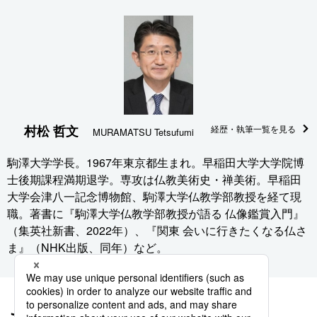
村松 哲文
経歴・執筆一覧を見る
MURAMATSU Tetsufumi
駒澤大学学長。1967年東京都生まれ。早稲田大学大学院博
士後期課程満期退学。専攻は仏教美術史・禅美術。早稲田
大学会津八一記念博物館、駒澤大学仏教学部教授を経て現
職。著書に『駒澤大学仏教学部教授が語る 仏像鑑賞入門』
（集英社新書、2022年）、『関東 会いに行きたくなる仏さ
ま』（NHK出版、同年）など。