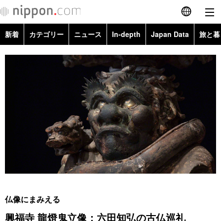
新着
カテゴリー
ニュース
In-depth
Japan Data
旅と暮
English
政治・外交
Topics
简体字
経済・ビジネス
Images
繁體字
カテゴリー
国際・海外
People
Français
政治・外交
ニュース
社会
東京
Español
経済・ビジネス
トップ
In-depth
文化
お知らせ
العربية
国際
アーカイブ
Japan Data
科学・技術
Русский
仏像にまみえる
社会
旅と暮らし
暮らし
興福寺 龍燈鬼立像：六田知弘の古仏巡礼