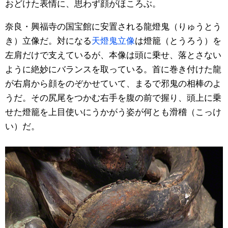
おどけた表情に、思わず顔がほころぶ。
公式SNS
奈良・興福寺の国宝館に安置される龍燈鬼（りゅうとう
き）立像だ。対になる
天燈鬼立像
は燈籠（とうろう）を
左肩だけで支えているが、本像は頭に乗せ、落とさない
ように絶妙にバランスを取っている。首に巻き付けた龍
が右肩から顔をのぞかせていて、まるで邪鬼の相棒のよ
うだ。その尻尾をつかむ右手を腹の前で握り、頭上に乗
せた燈籠を上目使いにうかがう姿が何とも滑稽（こっけ
い）だ。