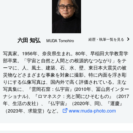
六田 知弘
経歴・執筆一覧を見る
MUDA Tomohiro
写真家。1956年、奈良県生まれ。80年、早稲田大学教育学
部卒業。「宇宙と自然と人間との根源的なつながり」をテ
ーマに、人、風土、建築、石、水、壁、東日本大震災の被
災物などさまざまな事象を対象に撮影。特に内面を浮き彫
りにする仏像写真は、国内外で高く評価されている。主な
写真集に、『雲岡石窟：仏宇宙』(2010年、冨山房インター
ナショナル)、『ロマネスク：光と闇にひそむもの』（2017
年、生活の友社）、『仏宇宙』（2020年、同)、『運慶』
（2023年、求龍堂）など。
www.muda-photo.com