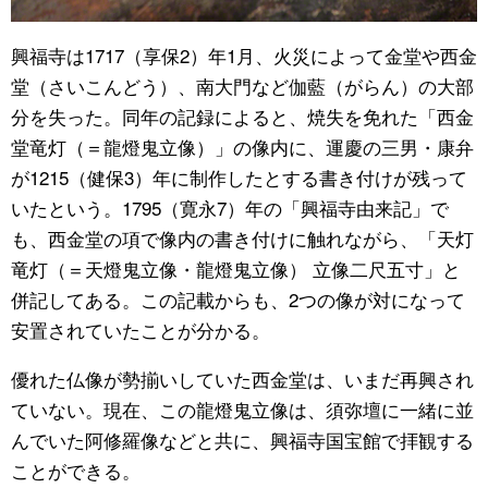
興福寺は1717（享保2）年1月、火災によって金堂や西金
堂（さいこんどう）、南大門など伽藍（がらん）の大部
分を失った。同年の記録によると、焼失を免れた「西金
堂竜灯（＝龍燈鬼立像）」の像内に、運慶の三男・康弁
が1215（健保3）年に制作したとする書き付けが残って
いたという。1795（寛永7）年の「興福寺由来記」で
も、西金堂の項で像内の書き付けに触れながら、「天灯
竜灯（＝天燈鬼立像・龍燈鬼立像） 立像二尺五寸」と
併記してある。この記載からも、2つの像が対になって
安置されていたことが分かる。
優れた仏像が勢揃いしていた西金堂は、いまだ再興され
ていない。現在、この龍燈鬼立像は、須弥壇に一緒に並
んでいた阿修羅像などと共に、興福寺国宝館で拝観する
ことができる。