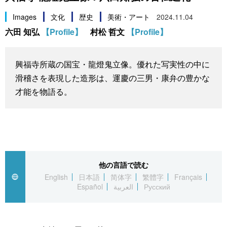
スポーツ・東京2020
文化
動画/Live
Images
文化
歴史
美術・アート
2024.11.04
六田 知弘
【Profile】
村松 哲文
【Profile】
科学・技術
Books
興福寺所蔵の国宝・龍燈鬼立像。優れた写実性の中に
暮らし
Cinema
滑稽さを表現した造形は、運慶の三男・康弁の豊かな
才能を物語る。
スポーツ・東京2020
Topics
Images
People
他の言語で読む
English
日本語
简体字
繁體字
Français
Español
العربية
Русский
東京
お知らせ