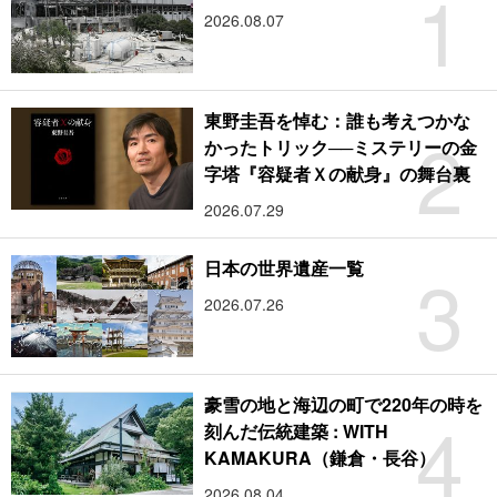
1
2026.08.07
東野圭吾を悼む：誰も考えつかな
2
かったトリック──ミステリーの金
字塔『容疑者Ｘの献身』の舞台裏
2026.07.29
3
日本の世界遺産一覧
2026.07.26
豪雪の地と海辺の町で220年の時を
4
刻んだ伝統建築 : WITH
KAMAKURA（鎌倉・長谷）
2026.08.04