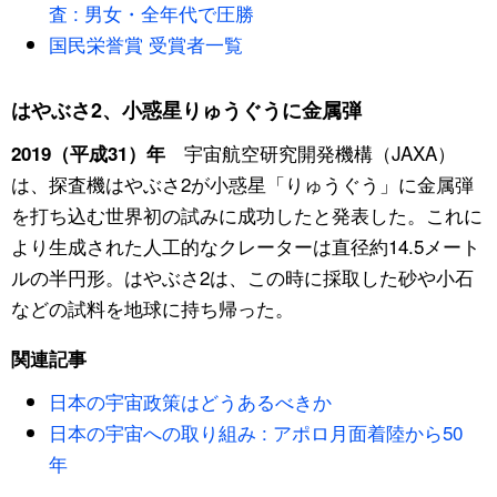
査 : 男女・全年代で圧勝
国民栄誉賞 受賞者一覧
はやぶさ2、小惑星りゅうぐうに金属弾
宇宙航空研究開発機構（JAXA）
2019（平成31）年
は、探査機はやぶさ2が小惑星「りゅうぐう」に金属弾
を打ち込む世界初の試みに成功したと発表した。これに
より生成された人工的なクレーターは直径約14.5メート
ルの半円形。はやぶさ2は、この時に採取した砂や小石
などの試料を地球に持ち帰った。
関連記事
日本の宇宙政策はどうあるべきか
日本の宇宙への取り組み : アポロ月面着陸から50
年