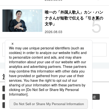
唯一の「外国人歌人」カン・ハン
5
ナさんが短歌で伝える「引き算の
文学」
2026.08.03
もっと見る
注目のキーワード
共同通信ニュース
時事通信ニュース
観光
気象・災害
災害
旅
気象庁
世界遺産
地震