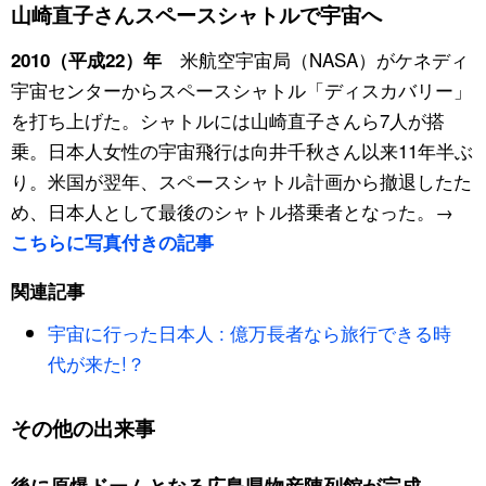
山崎直子さんスペースシャトルで宇宙へ
スポーツ・東京2020
文化
動画/Live
米航空宇宙局（NASA）がケネディ
2010（平成22）年
宇宙センターからスペースシャトル「ディスカバリー」
科学・技術
Books
を打ち上げた。シャトルには山崎直子さんら7人が搭
乗。日本人女性の宇宙飛行は向井千秋さん以来11年半ぶ
暮らし
Cinema
り。米国が翌年、スペースシャトル計画から撤退したた
め、日本人として最後のシャトル搭乗者となった。→
スポーツ・東京2020
Topics
こちらに写真付きの記事
Images
関連記事
宇宙に行った日本人 : 億万長者なら旅行できる時
People
代が来た!？
東京
その他の出来事
お知らせ