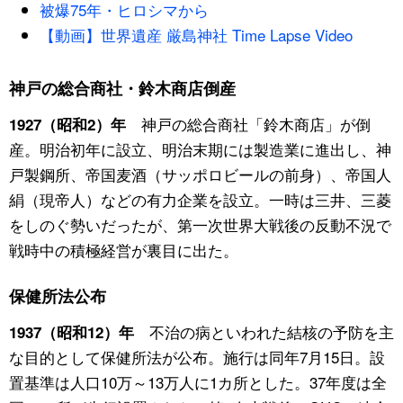
被爆75年・ヒロシマから
【動画】世界遺産 厳島神社 Time Lapse Video
神戸の総合商社・鈴木商店倒産
神戸の総合商社「鈴木商店」が倒
1927（昭和2）年
産。明治初年に設立、明治末期には製造業に進出し、神
戸製鋼所、帝国麦酒（サッポロビールの前身）、帝国人
絹（現帝人）などの有力企業を設立。一時は三井、三菱
をしのぐ勢いだったが、第一次世界大戦後の反動不況で
戦時中の積極経営が裏目に出た。
保健所法公布
不治の病といわれた結核の予防を主
1937（昭和12）年
な目的として保健所法が公布。施行は同年7月15日。設
置基準は人口10万～13万人に1カ所とした。37年度は全