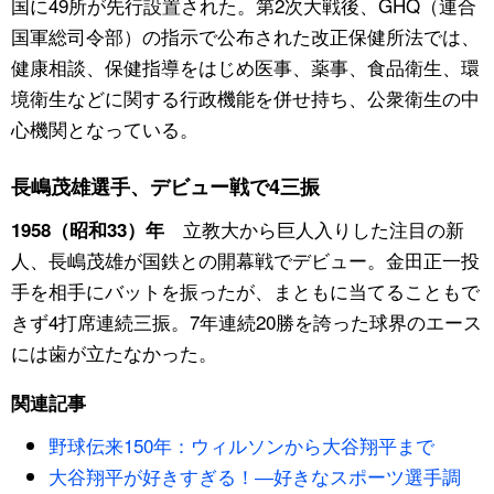
国に49所が先行設置された。第2次大戦後、GHQ（連合
国軍総司令部）の指示で公布された改正保健所法では、
健康相談、保健指導をはじめ医事、薬事、食品衛生、環
境衛生などに関する行政機能を併せ持ち、公衆衛生の中
心機関となっている。
長嶋茂雄選手、デビュー戦で4三振
立教大から巨人入りした注目の新
1958（昭和33）年
人、長嶋茂雄が国鉄との開幕戦でデビュー。金田正一投
手を相手にバットを振ったが、まともに当てることもで
きず4打席連続三振。7年連続20勝を誇った球界のエース
には歯が立たなかった。
関連記事
野球伝来150年：ウィルソンから大谷翔平まで
大谷翔平が好きすぎる！―好きなスポーツ選手調