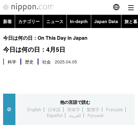
新着
カテゴリー
ニュース
In-depth
Japan Data
旅と暮
English
政治・外交
Topics
今日は何の日：On This Day in Japan
简体字
今日は何の日：4月5日
経済・ビジネス
Images
繁體字
カテゴリー
科学
歴史
社会
2025.04.05
国際・海外
People
Français
政治・外交
ニュース
社会
東京
Español
経済・ビジネス
トップ
In-depth
文化
お知らせ
العربية
他の言語で読む
English
日本語
简体字
繁體字
Français
国際
アーカイブ
Japan Data
科学・技術
Español
العربية
Русский
Русский
社会
旅と暮らし
暮らし