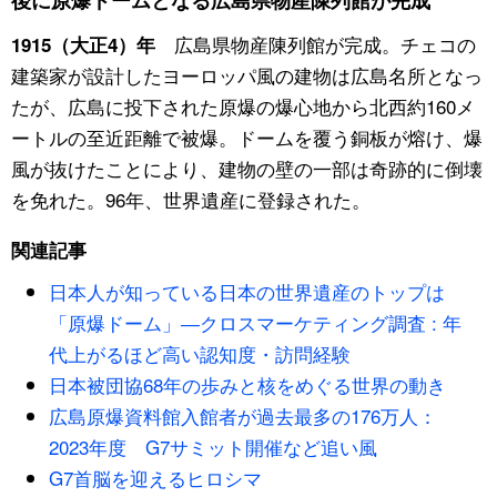
後に原爆ドームとなる広島県物産陳列館が完成
広島県物産陳列館が完成。チェコの
1915（大正4）年
公式SNS
建築家が設計したヨーロッパ風の建物は広島名所となっ
たが、広島に投下された原爆の爆心地から北西約160メ
ートルの至近距離で被爆。ドームを覆う銅板が熔け、爆
風が抜けたことにより、建物の壁の一部は奇跡的に倒壊
を免れた。96年、世界遺産に登録された。
関連記事
日本人が知っている日本の世界遺産のトップは
「原爆ドーム」―クロスマーケティング調査 : 年
代上がるほど高い認知度・訪問経験
日本被団協68年の歩みと核をめぐる世界の動き
広島原爆資料館入館者が過去最多の176万人：
2023年度 G7サミット開催など追い風
G7首脳を迎えるヒロシマ