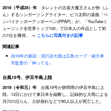
タレントの古坂大魔王さんが扮（ふ
2016（平成28）年
ん）するシンガーソングライター、ピコ太郎の楽曲「ペ
ンパイナッポーアッポーペン(PPAP)」が、「YouTubeミ
ュージック全世界トップ100」で日本人の作品として初
の1位を獲得。 →
こちらに写真付きの記事
関連記事
2016年の新語・流行語大賞は広島カープ・緒方孝
市監督の「神ってる」
台風19号、伊豆半島上陸
台風19号が静岡県の伊豆半島に上
2019（令和元）年
陸。13日にかけて東日本を縦断し、記録的な大雨による
河川の氾らん、土砂崩れなどで80人以上が死亡した。