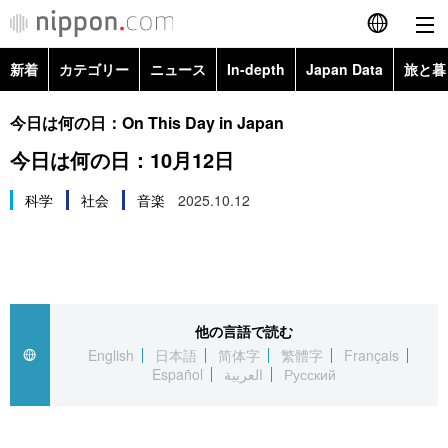
新着
カテゴリー
ニュース
In-depth
Japan Data
旅と暮
English
政治・外交
Topics
今日は何の日：On This Day in Japan
简体字
今日は何の日：10月12日
経済・ビジネス
Images
繁體字
カテゴリー
科学
社会
音楽
2025.10.12
国際・海外
People
Français
政治・外交
ニュース
社会
東京
Español
経済・ビジネス
トップ
In-depth
文化
お知らせ
العربية
他の言語で読む
English
日本語
简体字
繁體字
Français
国際
アーカイブ
Japan Data
科学・技術
Español
العربية
Русский
Русский
社会
旅と暮らし
暮らし