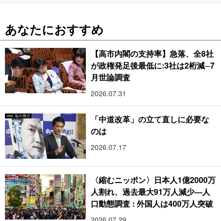
あなたにおすすめ
【高市内閣の支持率】急落、全8社
が政権発足後最低に:3社は2桁減─7
月世論調査
2026.07.31
「中道改革」の立て直しに必要な
のは
2026.07.17
〈縮むニッポン〉日本人1億2000万
人割れ、過去最大91万人減少―人
口動態調査 : 外国人は400万人突破
2026.07.29