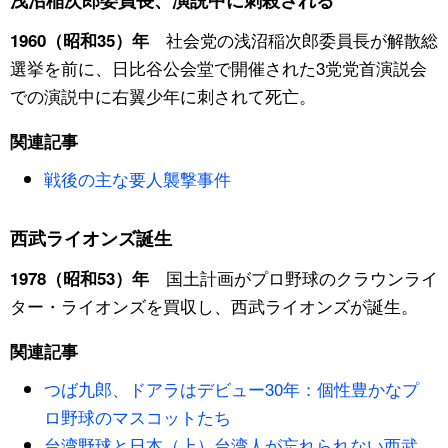
浅沼稲次郎委員長、演説中に刺殺される
社会党の浅沼稲次郎委員長が解散総
1960（昭和35）年
公式SNS
選挙を前に、日比谷公会堂で開催された3党党首演説会
での演説中に右翼少年に刺されて死亡。
関連記事
戦後の主な要人襲撃事件
西武ライオンズ誕生
国土計画がプロ野球のクラウンライ
1978（昭和53）年
ター・ライオンズを買収し、西武ライオンズが誕生。
関連記事
つば九郎、ドアラはデビュー30年：個性豊かなプ
ロ野球のマスコットたち
台湾野球と日本（上）台湾人が忘れられない西武