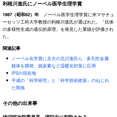
利根川進氏にノーベル医学生理学賞
スポーツ・東京2020
文化
動画/Live
ノーベル医学生理学賞に米マサチュ
1987（昭和62）年
ーセッツ工科大学教授の利根川進氏が選ばれた。「抗体
科学・技術
Books
の多様性生成の遺伝的原理」を発見した業績が評価され
た。
暮らし
Cinema
関連記事
スポーツ・東京2020
Topics
ノーベル化学賞に京大の北川進氏ら : 多孔性金属
錯体を開発、脱炭素など温暖化対策に応用
Images
iPSの現在地
平成の「科学研究」と「科学技術政策」のねじれ
People
た関係
東京
その他の出来事
お知らせ