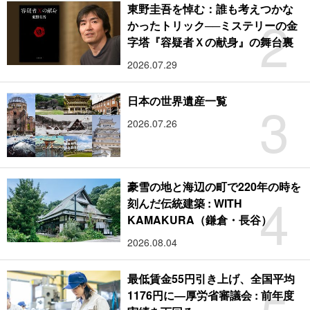
東野圭吾を悼む：誰も考えつかな
2
かったトリック──ミステリーの金
字塔『容疑者Ｘの献身』の舞台裏
2026.07.29
3
日本の世界遺産一覧
2026.07.26
豪雪の地と海辺の町で220年の時を
4
刻んだ伝統建築 : WITH
KAMAKURA（鎌倉・長谷）
2026.08.04
最低賃金55円引き上げ、全国平均
1176円に―厚労省審議会 : 前年度