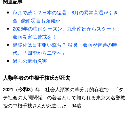
関連記事
秋まで続く？日本の猛暑：6月の異常高温が引き
金─豪雨災害も頻発か
2025年の梅雨シーズン、九州南部からスタート :
豪雨災害に警戒を！
温暖化は日本狙い撃ち？ 猛暑・豪雨が普通の時
代、「四季から二季へ」
過去の豪雨災害
人類学者の中根千枝氏が死去
社会人類学の草分け的存在で、「タ
2021（令和3）年
テ社会の人間関係」の著者として知られる東京大名誉教
授の中根千枝さんが死去した。94歳。