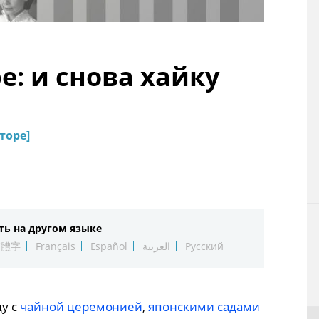
Технологии
Токио
е: и снова хайку
От редакции
торе]
ть на другом языке
繁體字
Français
Español
العربية
Русский
ду с
чайной церемонией
,
японскими садами