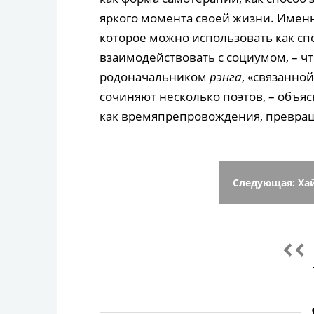
яркого момента своей жизни. Именно
которое можно использовать как сп
взаимодействовать с социумом, – что
родоначальником
рэнга
, «связанно
сочиняют несколько поэтов, – объя
как времяпрепровождения, превраща
Следующая: Хай