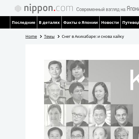
Последние
В деталях
Факты о Японии
Новости
Путевод
Home
Темы
Снег в Акихабаре: и снова хайку