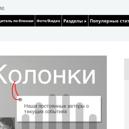
Разделы
Популярные ста
итель по Японии
Фото/Видео
Люди
Японский язык
Блог
Японский кале
Политика
Семья
Экономика
Еда и напитки
Общество
Культура
Жизнь