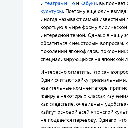
и
театрами Но
и
Кабуки
, выполняет
культуры
. Поэтому еще один взгляд
иногда называют самый известный 
короткую в мире форму лирической 
интересной темой. Однако в нашу э
обратиться к некоторым вопросам, 
поколений японофилов, поклоннико
специализирующихся на японской л
Интересно отметить, что сам вопрос
Одни считают хайку тривиальными,
язвительные комментаторы припис
жанру в некоторых классах изучения
как следствие, очевидным удобства
хайку» основой всей японской культу
не поддается переводу. Однако, что 
явление процветает во многих стра