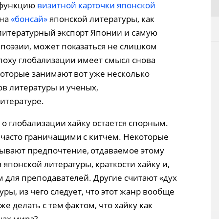
 функцию
визитной карточки японской
 на
«бонсай»
японской литературы, как
литературный экспорт Японии и самую
поэзии, может показаться не слишком
поху глобализации имеет смысл снова
которые занимают вот уже несколько
в литературы и ученых,
итературе.
 о глобализации хайку остается спорным.
 часто граничащими с китчем. Некоторые
ывают предпочтение, отдаваемое этому
 японской литературы, краткости хайку и,
м для преподавателей. Другие считают «дух
ры, из чего следует, что этот жанр вообще
же делать с тем фактом, что хайку как
нах мира?