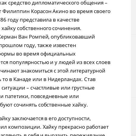
как средство дипломатического общения –
 Филиппин Корасон Акино во время своего
86 году представила в качестве
хайку собственного сочинения.
 Херман Ван Ромпей, опубликовавший
 прошлом году, также известен
 формы во время официальных
тся популярностью и у людей из всех слоев
ачинают знакомиться с этой литературной
ь то в Канаде или в Нидерландах. Став
 ситуации – счастливые или грустные
и патетики, повседневные или
буют сочинять собственные хайку.
йку заключается в его доступности,
вил композиции. Хайку прекрасно работает
заглянуть в себя и выразить переживание