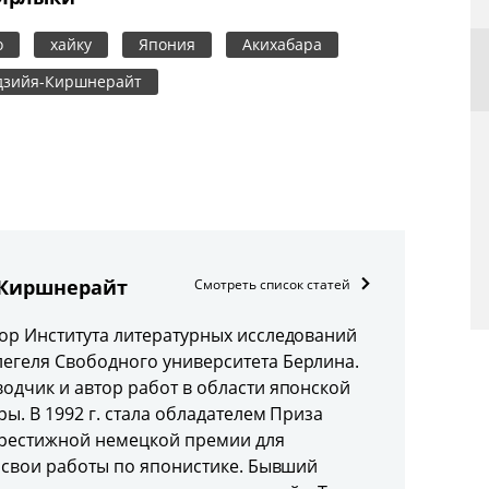
о
хайку
Япония
Акихабара
дзийя-Киршнерайт
-Киршнерайт
Смотреть список статей
ор Института литературных исследований
геля Свободного университета Берлина.
одчик и автор работ в области японской
ры. В 1992 г. стала обладателем Приза
престижной немецкой премии для
а свои работы по японистике. Бывший