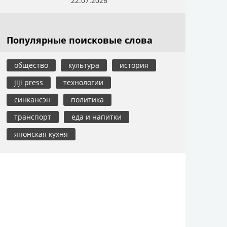
22.07.2026
Популярные поисковые слова
общество
культура
история
jiji press
технологии
синкансэн
политика
транспорт
еда и напитки
японская кухня