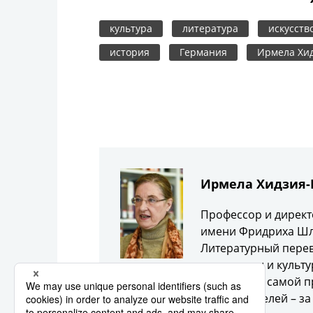
культура
литература
искусств
история
Германия
Ирмела Хи
Ирмела Хидзия
Профессор и директ
имени Фридриха Шле
Литературный перев
литературы и культу
Лейбница – самой 
исследователей – з