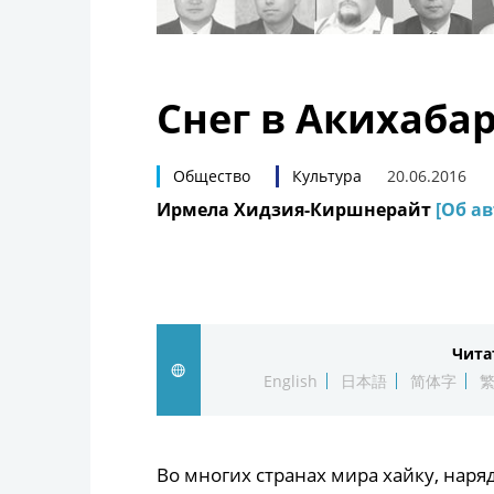
Снег в Акихабар
Общество
Культура
20.06.2016
Ирмела Хидзия-Киршнерайт
[Об ав
Чита
English
日本語
简体字
Во многих странах мира хайку, наря