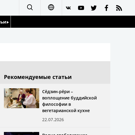
тьи
日本語
English
йдоскоп
简体字
繁體字
Рекомендуемые статьи
Français
Сёдзин-рёри –
воплощение буддийской
Español
философии в
вегетарианской кухне
العربية
22.07.2026