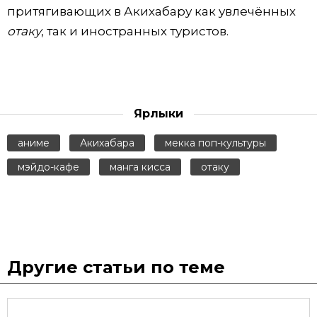
притягивающих в Акихабару как увлечённых
отаку
, так и иностранных туристов.
Ярлыки
аниме
Акихабара
мекка поп-культуры
мэйдо-кафе
манга кисса
отаку
Другие статьи по теме