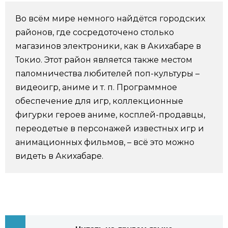
Фото/Видео
Во всём мире немного найдётся городских
районов, где сосредоточено столько
Разделы
магазинов электроники, как в Акихабаре в
Токио. Этот район является также местом
Люди
Популярные статьи
паломничества любителей поп-культуры –
видеоигр, аниме и т. п. Программное
обеспечение для игр, коллекционные
Блог
Японский язык
official SNS
фигурки героев аниме, косплей-продавцы,
переодетые в персонажей известных игр и
Политика
Японский калейдоскоп
анимационных фильмов, – всё это можно
видеть в Акихабаре.
Экономика
Семья
Общество
Еда и напитки
Культура