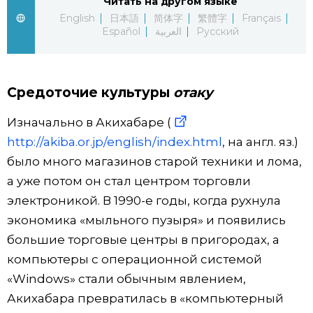
Читать на другом языке
English
日本語
简体字
繁體字
Français
Жизнь
Español
العربية
Русский
Технологии
Средоточие культуры
отаку
Токио
Изначально в Акихабаре (
http://akiba.or.jp/english/index.html
, на англ. яз.)
От редакции
было много магазинов старой техники и лома,
а уже потом он стал центром торговли
электроникой. В 1990-е годы, когда рухнула
экономика «мыльного пузыря» и появились
большие торговые центры в пригородах, а
компьютеры с операционной системой
«Windows» стали обычным явлением,
Акихабара превратилась в «компьютерный