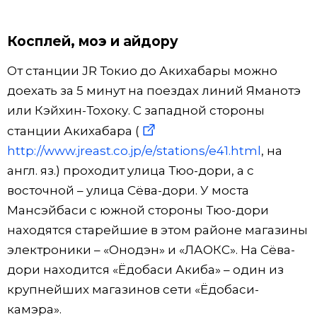
Косплей, моэ и айдору
От станции JR Токио до Акихабары можно
доехать за 5 минут на поездах линий Яманотэ
или Кэйхин-Тохоку. С западной стороны
станции Акихабара (
http://www.jreast.co.jp/e/stations/e41.html
, на
англ. яз.) проходит улица Тюо-дори, а с
восточной – улица Сёва-дори. У моста
Мансэйбаси с южной стороны Тюо-дори
находятся старейшие в этом районе магазины
электроники – «Онодэн» и «ЛАОКС». На Сёва-
дори находится «Ёдобаси Акиба» – один из
крупнейших магазинов сети «Ёдобаси-
камэра».