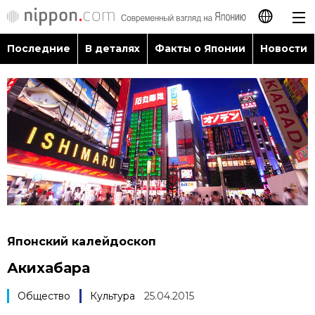
Последние
В деталях
Факты о Японии
Новости
日本語
English
简体字
Последние
繁體字
В деталях
Français
Факты о Японии
Español
Японский калейдоскоп
Новости
Акихабара
العربية
Путеводитель по Японии
Общество
Культура
25.04.2015