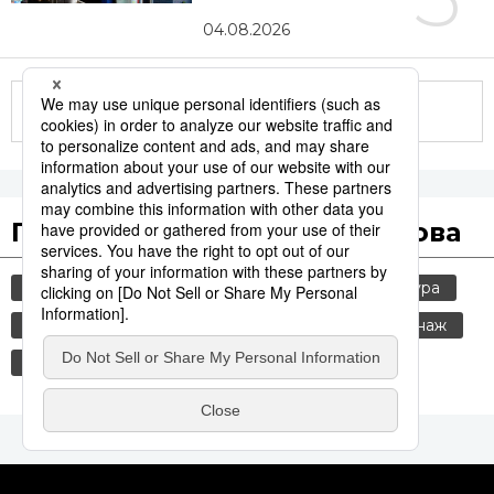
04.08.2026
Другие статьи по теме
Популярные поисковые слова
общество
jiji press
политика
культура
история
технологии
россия
шпионаж
синкансэн
транспорт