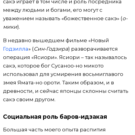
сакэ играет в том числе и роль посредника
между людьми и богами, его могут с
уважением называть «божественное сакэ» (
о-
мики
).
В недавно вышедшем фильме «Новый
Годзилла
» (
Син-Годзира
) разворачивается
операция «Ясиори». Ясиори – так называлось
сакэ, которое бог Сусаноо-но микото
использовал для усмирения восьмиглавого
змея Ямата-но ороти. Таким образом, и в
древности, и сейчас японцы склонны считать
сакэ своим другом.
Социальная роль баров-идзакая
Большая часть моего опыта распития