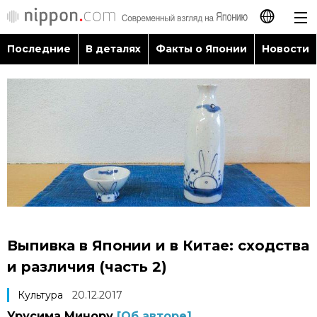
Последние
В деталях
Факты о Японии
Новости
日本語
English
简体字
Последние
繁體字
В деталях
Français
Факты о Японии
Español
Выпивка в Японии и в Китае: сходства
Новости
и различия (часть 2)
العربية
Культура
20.12.2017
Путеводитель по Японии
Урусима Минору
[Об авторе]