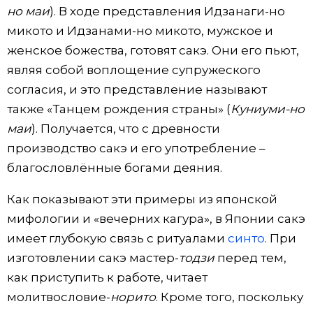
но маи
). В ходе представления Идзанаги-но
микото и Идзанами-но микото, мужское и
женское божества, готовят сакэ. Они его пьют,
являя собой воплощение супружеского
согласия, и это представление называют
также «Танцем рождения страны» (
Куниуми-но
маи
). Получается, что с древности
производство сакэ и его употребление –
благословлённые богами деяния.
Как показывают эти примеры из японской
мифологии и «вечерних кагура», в Японии сакэ
имеет глубокую связь с ритуалами
синто
. При
изготовлении сакэ мастер-
тодзи
перед тем,
как приступить к работе, читает
молитвословие-
норито
. Кроме того, поскольку