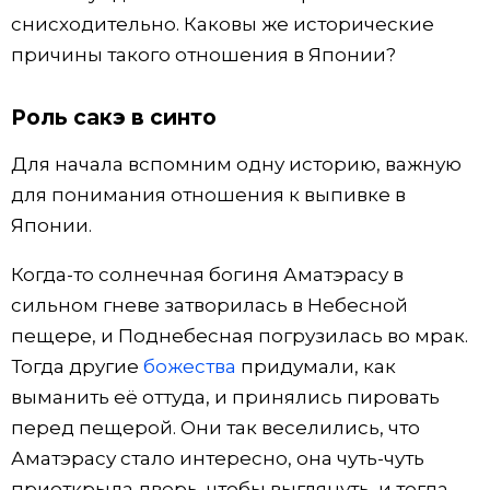
снисходительно. Каковы же исторические
Жизнь
причины такого отношения в Японии?
Технологии
Роль сакэ в синто
Для начала вспомним одну историю, важную
Токио
для понимания отношения к выпивке в
Японии.
От редакции
Когда-то солнечная богиня Аматэрасу в
сильном гневе затворилась в Небесной
пещере, и Поднебесная погрузилась во мрак.
Тогда другие
божества
придумали, как
выманить её оттуда, и принялись пировать
перед пещерой. Они так веселились, что
Аматэрасу стало интересно, она чуть-чуть
приоткрыла дверь, чтобы выглянуть, и тогда