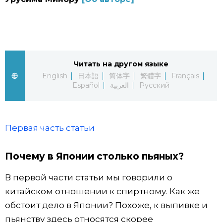
Фото/Видео
Разделы
Читать на другом языке
Люди
Популярные статьи
English
日本語
简体字
繁體字
Français
Español
العربية
Русский
Блог
Японский язык
official SNS
Политика
Японский калейдоскоп
Первая часть статьи
Экономика
Семья
Почему в Японии столько пьяных?
В первой части статьи мы говорили о
Общество
Еда и напитки
китайском отношении к спиртному. Как же
обстоит дело в Японии? Похоже, к выпивке и
Культура
пьянству здесь относятся скорее