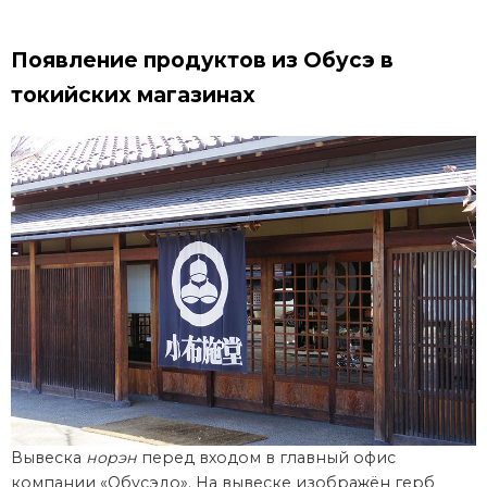
Появление продуктов из Обусэ в
токийских магазинах
Вывеска
норэн
перед входом в главный офис
компании «Обусэдо». На вывеске изображён герб