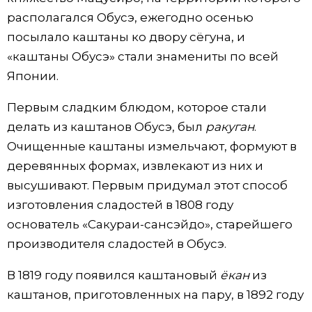
располагался Обусэ, ежегодно осенью
посылало каштаны ко двору сёгуна, и
«каштаны Обусэ» стали знамениты по всей
Японии.
Первым сладким блюдом, которое стали
делать из каштанов Обусэ, был
ракуган
.
Очищенные каштаны измельчают, формуют в
деревянных формах, извлекают из них и
высушивают. Первым придумал этот способ
изготовления сладостей в 1808 году
основатель «Сакураи-сансэйдо», старейшего
производителя сладостей в Обусэ.
В 1819 году появился каштановый
ёкан
из
каштанов, приготовленных на пару, в 1892 году