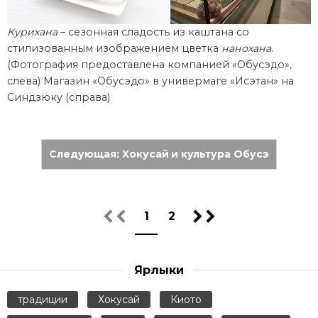
Курихана
– сезонная сладость из каштана со
стилизованным изображением цветка
нанохана
.
(Фотография предоставлена компанией «Обусэдо»,
слева) Магазин «Обусэдо» в универмаге «Исэтан» на
Синдзюку (справа)
Следующая: Хокусай и культура Обусэ
1
2
Ярлыки
традиции
Хокусай
Киото