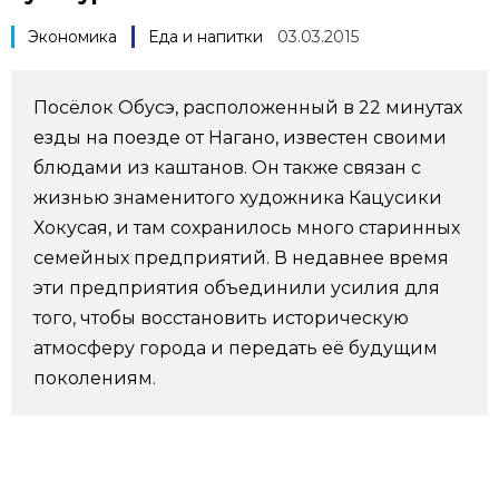
Фото/Видео
Экономика
Еда и напитки
03.03.2015
Разделы
Посёлок Обусэ, расположенный в 22 минутах
езды на поезде от Нагано, известен своими
Люди
Популярные статьи
блюдами из каштанов. Он также связан с
жизнью знаменитого художника Кацусики
Блог
Японский язык
official SNS
Хокусая, и там сохранилось много старинных
семейных предприятий. В недавнее время
Политика
Японский калейдоскоп
эти предприятия объединили усилия для
того, чтобы восстановить историческую
атмосферу города и передать её будущим
Экономика
Семья
поколениям.
Общество
Еда и напитки
Культура