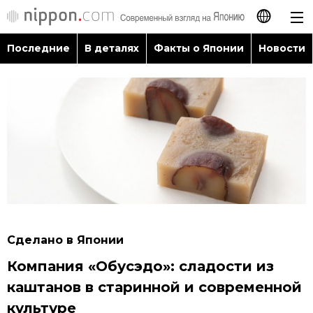
Последние
В деталях
Факты о Японии
Новости
日本語
English
简体字
Последние
繁體字
В деталях
Français
Факты о Японии
Español
Сделано в Японии
Новости
Компания «Обусэдо»: сладости из
العربية
каштанов в старинной и современной
Путеводитель по Японии
культуре