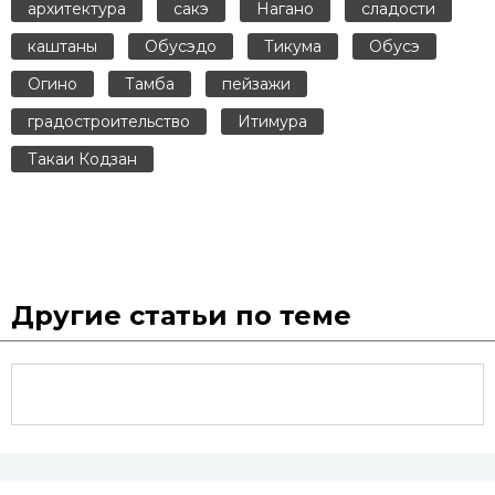
архитектура
сакэ
Нагано
сладости
каштаны
Обусэдо
Тикума
Обусэ
Огино
Тамба
пейзажи
градостроительство
Итимура
Такаи Кодзан
Другие статьи по теме