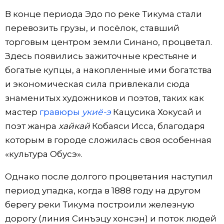
В конце периода Эдо по реке Тикума стали
перевозить грузы, и посёлок, ставший
торговым центром земли Синано, процветал.
Здесь появились зажиточные крестьяне и
богатые купцы, а накопленные ими богатства
и экономическая сила привлекали сюда
знаменитых художников и поэтов, таких как
мастер
гравюры
укиё-э
Кацусика Хокусай и
поэт жанра
хайкай
Кобаяси Исса, благодаря
которым в городе сложилась своя особенная
«культура Обусэ».
Однако после долгого процветания наступил
период упадка, когда в 1888 году на другом
берегу реки Тикума построили железную
дорогу (линия Синъэцу хонсэн) и поток людей