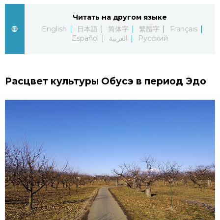
Читать на другом языке
Жизнь
English
日本語
简体字
繁體字
Français
Español
العربية
Русский
Технологии
Токио
Расцвет культуры Обусэ в период Эдо
От редакции