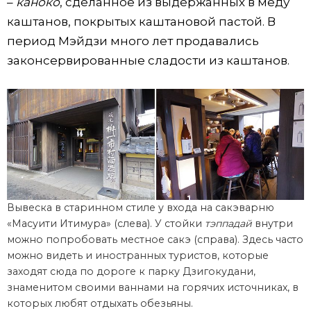
–
каноко
, сделанное из выдержанных в меду
каштанов, покрытых каштановой пастой. В
период Мэйдзи много лет продавались
законсервированные сладости из каштанов.
Вывеска в старинном стиле у входа на сакэварню
«Масуити Итимура» (слева). У стойки
тэппадай
внутри
можно попробовать местное сакэ (справа). Здесь часто
можно видеть и иностранных туристов, которые
заходят сюда по дороге к парку Дзигокудани,
знаменитом своими ваннами на горячих источниках, в
которых любят отдыхать обезьяны.