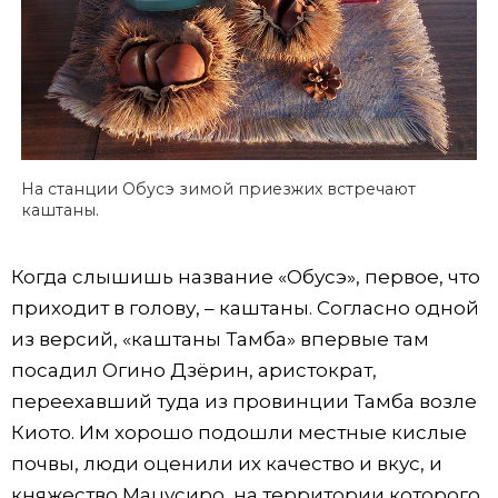
На станции Обусэ зимой приезжих встречают
каштаны.
Когда слышишь название «Обусэ», первое, что
приходит в голову, – каштаны. Согласно одной
из версий, «каштаны Тамба» впервые там
посадил Огино Дзёрин, аристократ,
переехавший туда из провинции Тамба возле
Киото. Им хорошо подошли местные кислые
почвы, люди оценили их качество и вкус, и
княжество Мацусиро, на территории которого