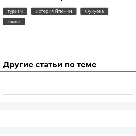
туризм
история Японии
Фукуока
замки
Другие статьи по теме