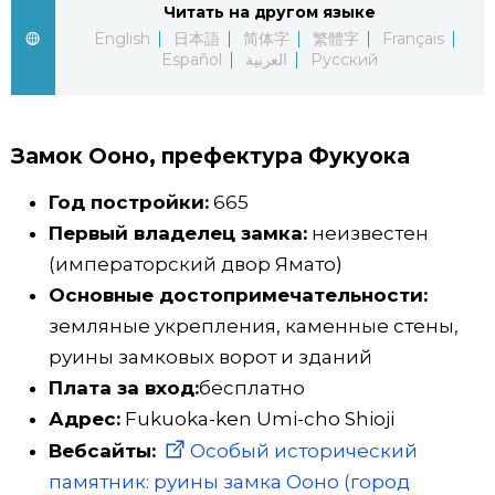
Читать на другом языке
English
日本語
简体字
繁體字
Français
Жизнь
Español
العربية
Русский
Технологии
Замок Ооно, префектура Фукуока
Токио
Год постройки:
665
От редакции
Первый владелец замка:
неизвестен
(императорский двор Ямато)
Основные достопримечательности:
земляные укрепления, каменные стены,
руины замковых ворот и зданий
Плата за вход:
бесплатно
Адрес:
Fukuoka-ken Umi-cho Shioji
Вебсайты:
Особый исторический
памятник: руины замка Ооно (город