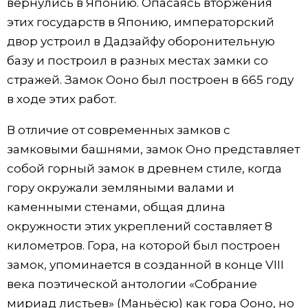
вернулись в Японию. Опасаясь вторжения
этих государств в Японию, императорский
двор устроил в Дадзайфу оборонительную
базу и построил в разных местах замки со
стражей. Замок Ооно был построен в 665 году
в ходе этих работ.
В отличие от современных замков с
замковыми башнями, замок Оно представляет
собой горный замок в древнем стиле, когда
гору окружали земляными валами и
каменными стенами, общая длина
окружности этих укреплений составляет 8
километров. Гора, на которой был построен
замок, упоминается в созданной в конце VIII
века поэтической антологии «Собрание
мириад листьев» (Маньёсю) как гора Ооно, но