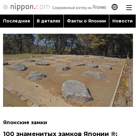
Последние
В деталях
Факты о Японии
Новости
日本語
English
简体字
Последние
繁體字
В деталях
Français
Факты о Японии
Español
Новости
العربية
Японские замки
Путеводитель по Японии
100 знаменитых замков Японии ®: