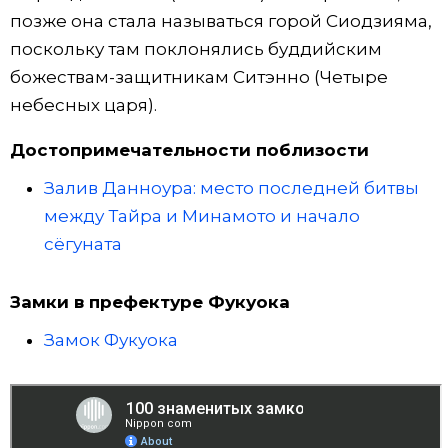
позже она стала называться горой Сиодзияма,
поскольку там поклонялись буддийским
божествам-защитникам Ситэнно (Четыре
небесных царя).
Достопримечательности поблизости
Залив Данноура: место последней битвы
между Тайра и Минамото и начало
сёгуната
Замки в префектуре Фукуока
Замок Фукуока