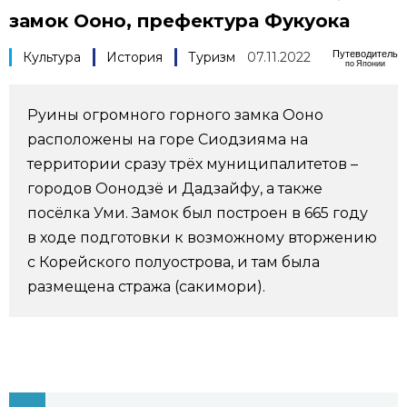
замок Ооно, префектура Фукуока
Фото/Видео
Путеводитель
Культура
История
Туризм
07.11.2022
по Японии
Разделы
Руины огромного горного замка Ооно
Люди
Популярные статьи
расположены на горе Сиодзияма на
территории сразу трёх муниципалитетов –
Блог
Японский язык
official SNS
городов Оонодзё и Дадзайфу, а также
посёлка Уми. Замок был построен в 665 году
Политика
Японский калейдоскоп
в ходе подготовки к возможному вторжению
с Корейского полуострова, и там была
Экономика
Семья
размещена стража (сакимори).
Общество
Еда и напитки
Культура