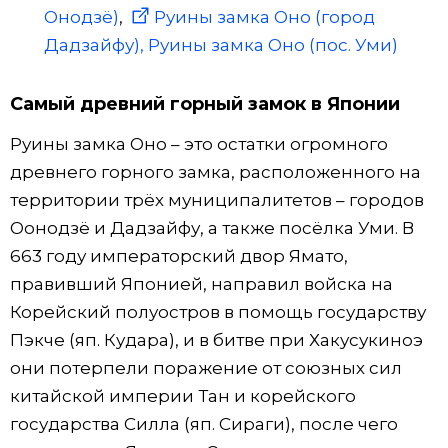
Онодзё)
,
Руины замка Оно (город
Дадзайфу), Руины замка Оно (пос. Уми)
Самый древний горный замок в Японии
Руины замка Оно – это остатки огромного
древнего горного замка, расположенного на
территории трёх муниципалитетов – городов
Оонодзё и Дадзайфу, а также посёлка Уми. В
663 году императорский двор Ямато,
правивший Японией, направил войска на
Корейский полуостров в помощь государству
Пэкче (яп. Кудара), и в битве при Хакусукиноэ
они потерпели поражение от союзных сил
китайской империи Тан и корейского
государства Силла (яп. Сираги), после чего