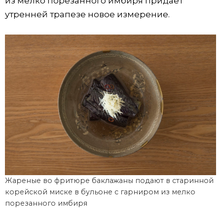
из мелко порезанного имбиря придаёт
утренней трапезе новое измерение.
Жареные во фритюре баклажаны подают в старинной
корейской миске в бульоне с гарниром из мелко
порезанного имбиря