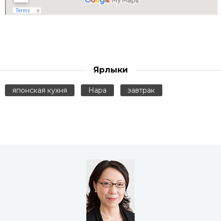
Ярлыки
японская кухня
Нара
завтрак