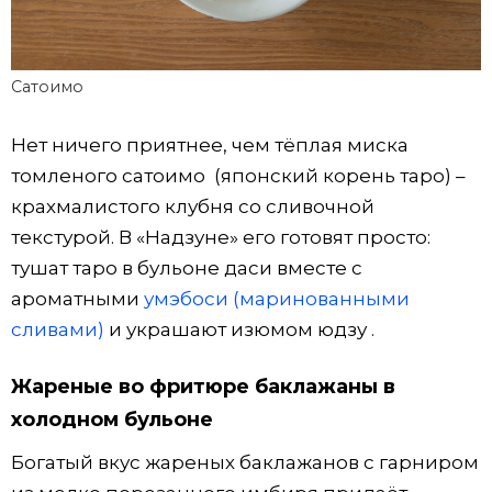
Сатоимо
Нет ничего приятнее, чем тёплая миска
томленого сатоимо (японский корень таро) –
крахмалистого клубня со сливочной
текстурой. В «Надзуне» его готовят просто:
тушат таро в бульоне даси вместе с
ароматными
умэбоси (маринованными
сливами)
и украшают изюмом юдзу .
Жареные во фритюре баклажаны в
холодном бульоне
Богатый вкус жареных баклажанов с гарниром