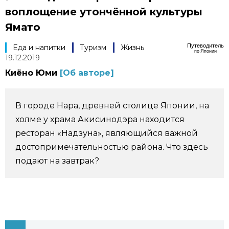
воплощение утончённой культуры
Фото/Видео
Ямато
Разделы
Путеводитель
Еда и напитки
Туризм
Жизнь
по Японии
19.12.2019
Киёно Юми
[Об авторе]
Люди
Популярные статьи
Блог
Японский язык
official SNS
В городе Нара, древней столице Японии, на
холме у храма Акисинодэра находится
Политика
Японский калейдоскоп
ресторан «Надзуна», являющийся важной
достопримечательностью района. Что здесь
Экономика
Семья
подают на завтрак?
Общество
Еда и напитки
Культура