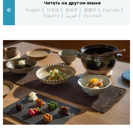
Читать на другом языке
English
日本語
简体字
繁體字
Français
Жизнь
Español
العربية
Русский
Технологии
Токио
От редакции