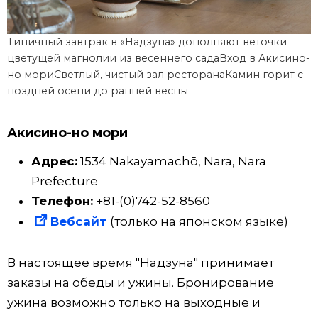
Типичный завтрак в «Надзуна» дополняют веточки
цветущей магнолии из весеннего садаВход в Акисино-
но мориСветлый, чистый зал ресторанаКамин горит с
поздней осени до ранней весны
Акисино-но мори
Адрес:
1534 Nakayamachō, Nara, Nara
Prefecture
Телефон:
+81-(0)742-52-8560
Вебсайт
(только на японском языке)
В настоящее время "Надзуна" принимает
заказы на обеды и ужины. Бронирование
ужина возможно только на выходные и