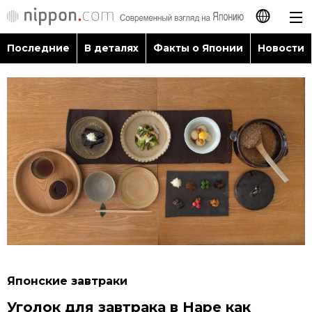
Последние
В деталях
Факты о Японии
Новости
日本語
English
简体字
Последние
繁體字
В деталях
Français
Факты о Японии
Español
Новости
العربية
Японские завтраки
Путеводитель по Японии
Уголок для завтрака в Наре как