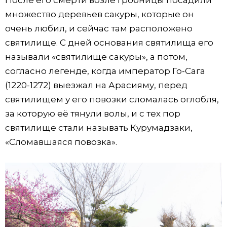
После его смерти возле гробницы посадили
множество деревьев сакуры, которые он
очень любил, и сейчас там расположено
святилище. С дней основания святилища его
называли «святилище сакуры», а потом,
согласно легенде, когда император Го-Сага
(1220-1272) выезжал на Арасияму, перед
святилищем у его повозки сломалась оглобля,
за которую её тянули волы, и с тех пор
святилище стали называть Курумадзаки,
«Сломавшаяся повозка».