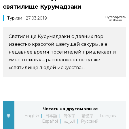
святилище Курумадзаки
Фото/Видео
Путеводитель
Туризм
27.03.2019
по Японии
Разделы
Святилище Курумадзаки с давних пор
Люди
Популярные статьи
известно красотой цветущей сакуры, а в
недавнее время посетителей привлекает и
Блог
Японский язык
official SNS
«место силы» – расположенное тут же
«святилище людей искусства».
Политика
Японский калейдоскоп
Экономика
Семья
Общество
Еда и напитки
Читать на другом языке
English
日本語
简体字
繁體字
Français
Español
العربية
Русский
Культура