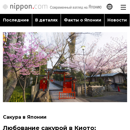
Последние
В деталях
Факты о Японии
Новости
日本語
English
简体字
Последние
繁體字
В деталях
Français
Факты о Японии
Español
Новости
العربية
Сакура в Японии
Путеводитель по Японии
Любование сакурой в Киото: