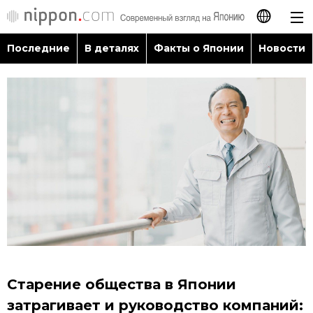
Последние
В деталях
Факты о Японии
Новости
日本語
English
简体字
Последние
繁體字
В деталях
Français
Факты о Японии
Español
Новости
العربية
Старение общества в Японии
Путеводитель по Японии
затрагивает и руководство компаний: