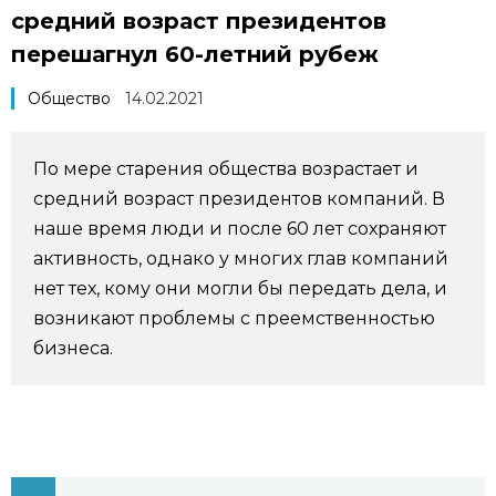
средний возраст президентов
Фото/Видео
перешагнул 60-летний рубеж
Разделы
Общество
14.02.2021
Люди
Популярные статьи
По мере старения общества возрастает и
средний возраст президентов компаний. В
Блог
Японский язык
official SNS
наше время люди и после 60 лет сохраняют
активность, однако у многих глав компаний
Политика
Японский калейдоскоп
нет тех, кому они могли бы передать дела, и
возникают проблемы с преемственностью
Экономика
Семья
бизнеса.
Общество
Еда и напитки
Культура