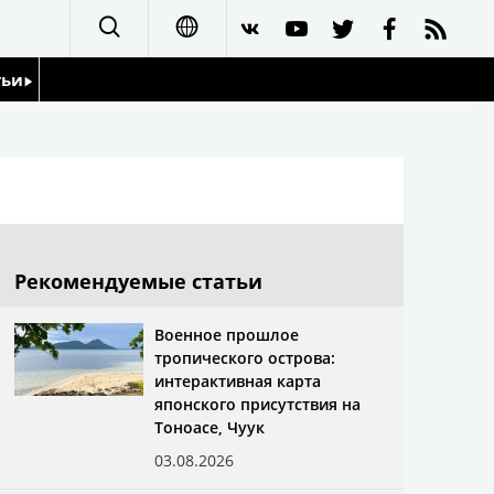
тьи
日本語
English
йдоскоп
简体字
繁體字
Рекомендуемые статьи
Français
Военное прошлое
тропического острова:
Español
интерактивная карта
японского присутствия на
العربية
Тоноасе, Чуук
03.08.2026