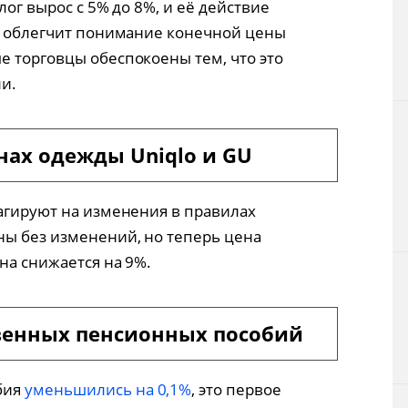
лог вырос с 5% до 8%, и её действие
то облегчит понимание конечной цены
е торговцы обеспокоены тем, что это
ли.
нах одежды Uniqlo и GU
еагируют на изменения в правилах
ны без изменений, но теперь цена
ена снижается на 9%.
венных пенсионных пособий
бия
уменьшились на 0,1%
, это первое