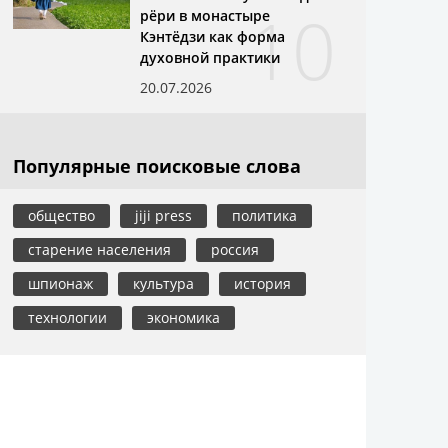
10
рёри в монастыре
Кэнтёдзи как форма
духовной практики
20.07.2026
Популярные поисковые слова
общество
jiji press
политика
старение населения
россия
шпионаж
культура
история
технологии
экономика