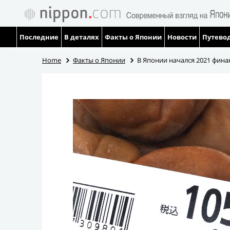
Последние
В деталях
Факты о Японии
Новости
Путевод
Home
Факты о Японии
В Японии начался 2021 фина