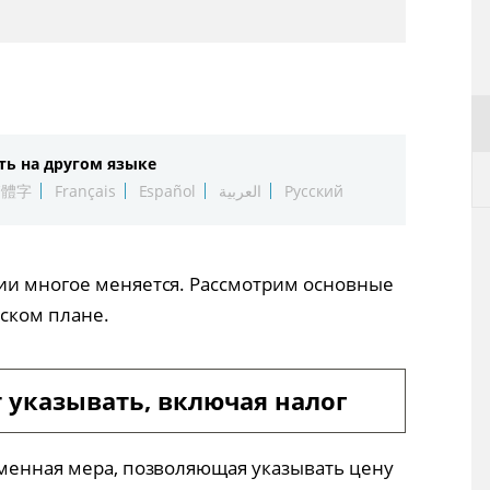
ть на другом языке
繁體字
Français
Español
العربية
Русский
ии многое меняется. Рассмотрим основные
ском плане.
 указывать, включая налог
еменная мера, позволяющая указывать цену