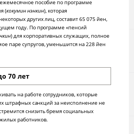
е ежемесячное пособие по программе
я (
кокумин нэнкин
), которая
некоторых других лиц, составит 65 075 йен,
дущем году. По программе «пенсий
энкин
) для корпоративных служащих, полное
ое паре супругов, уменьшится на 228 йен
о 70 лет
ивать на работе сотрудников, которые
аких штрафных санкций за неисполнение не
стремится снизить бремя социальных
ожилых работников.