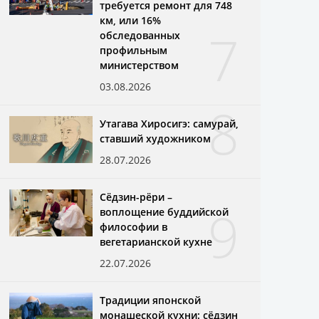
требуется ремонт для 748
км, или 16%
7
обследованных
профильным
министерством
03.08.2026
8
Утагава Хиросигэ: самурай,
ставший художником
28.07.2026
Сёдзин-рёри –
9
воплощение буддийской
философии в
вегетарианской кухне
22.07.2026
Традиции японской
монашеской кухни: сёдзин