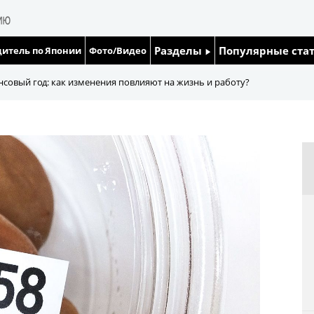
Разделы
Популярные ста
итель по Японии
Фото/Видео
Люди
Японский язык
нсовый год: как изменения повлияют на жизнь и работу?
Блог
Японский кале
Политика
Семья
Экономика
Еда и напитки
Общество
Культура
Жизнь