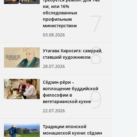
км, или 16%
7
обследованных
профильным
министерством
03.08.2026
8
Утагава Хиросигэ: самурай,
ставший художником
28.07.2026
Сёдзин-рёри –
9
воплощение буддийской
философии в
вегетарианской кухне
22.07.2026
Традиции японской
монашеской кухни: сёдзин