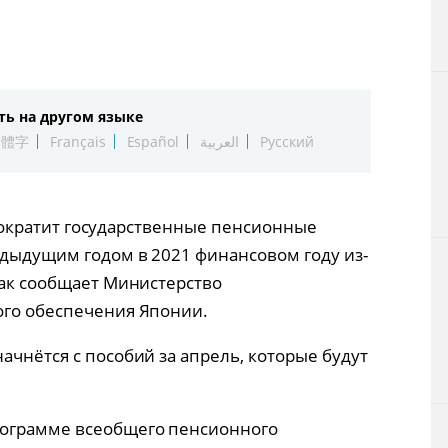
Технологии
Токио
ть на другом языке
От редакции
繁體字
Français
Español
العربية
Русский
ия сократит государственные пенсионные
едыдущим годом в 2021 финансовом году из-
как сообщает Министерство
ого обеспечения Японии.
ачнётся с пособий за апрель, которые будут
рограмме всеобщего пенсионного