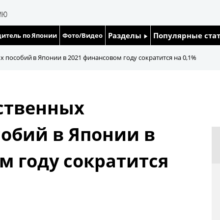
Разделы
Популярные ста
итель по Японии
Фото/Видео
Люди
Японский язык
 пособий в Японии в 2021 финансовом году сократится на 0,1%
Блог
Японский кале
ственных
Политика
Семья
обий в Японии в
Экономика
Еда и напитки
м году сократится
Общество
Культура
Жизнь