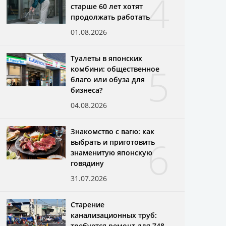
4
старше 60 лет хотят
продолжать работать
01.08.2026
Туалеты в японских
5
комбини: общественное
благо или обуза для
бизнеса?
04.08.2026
Знакомство с вагю: как
6
выбрать и приготовить
знаменитую японскую
говядину
31.07.2026
Старение
канализационных труб:
требуется ремонт для 748