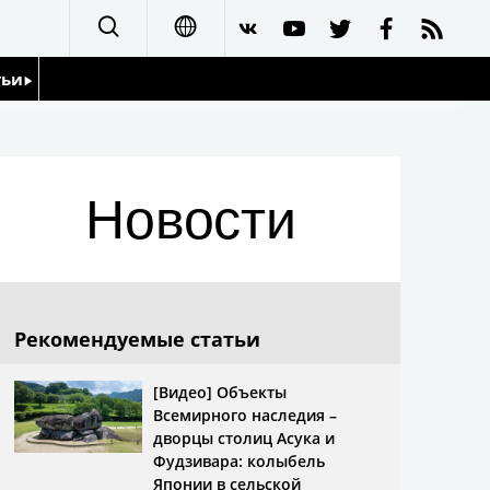
тьи
日本語
English
йдоскоп
Новости
简体字
繁體字
Français
Рекомендуемые статьи
Español
[Видео] Объекты
Всемирного наследия –
العربية
дворцы столиц Асука и
Фудзивара: колыбель
Японии в сельской