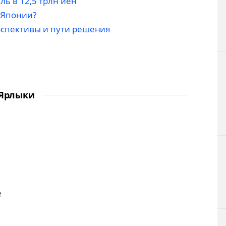
ь в 12,5 трлн йен
 Японии?
рспективы и пути решения
Ярлыки
е