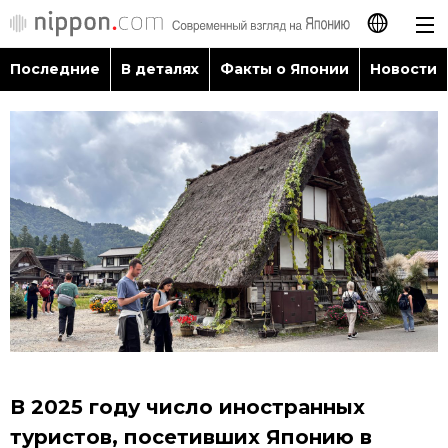
Последние
В деталях
Факты о Японии
Новости
日本語
English
简体字
Последние
繁體字
В деталях
Français
Факты о Японии
Español
Новости
العربية
В 2025 году число иностранных
Путеводитель по Японии
туристов, посетивших Японию в