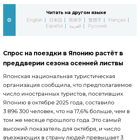
Жизнь
Читать на другом языке
English
日本語
简体字
繁體字
Français
Español
العربية
Русский
Технологии
Токио
Спрос на поездки в Японию растёт в
преддверии сезона осенней листвы
От редакции
Японская национальная туристическая
организация сообщила, что предполагаемое
число иностранных туристов, посетивших
Японию в октябре 2025 года, составило
3 896 300 человек, что на 17,6% больше, чем в
том же месяце прошлого года. Это самый
высокий показатель для октября, и число
въезжающих в страну людей превышает 3