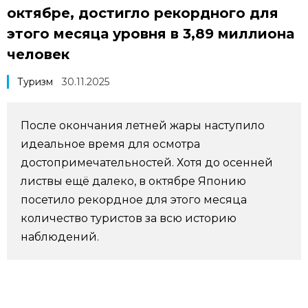
октябре, достигло рекордного для
Фото/Видео
этого месяца уровня в 3,89 миллиона
человек
Разделы
Туризм
30.11.2025
Люди
Популярные статьи
После окончания летней жары наступило
Блог
Японский язык
official SNS
идеальное время для осмотра
достопримечательностей. Хотя до осенней
Политика
Японский калейдоскоп
листвы ещё далеко, в октябре Японию
посетило рекордное для этого месяца
Экономика
Семья
количество туристов за всю историю
наблюдений.
Общество
Еда и напитки
Культура