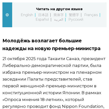
Жизнь
Читать на другом языке
English
日本語
简体字
繁體字
Français
Español
العربية
Русский
Технологии
Токио
Молодёжь возлагает большие
надежды на новую премьер-министра
От редакции
21 октября 2025 года Такаити Санаэ, президент
Либерально-демократической партии, была
избрана премьер-министром на пленарном
заседании Палаты представителей, став
первой женщиной-премьер-министром в
конституционной истории Японии. В рамках
«Опроса мнения 18-летних», который
регулярно проводит фонд Nippon Foundation,