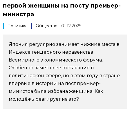
первой женщины на посту премьер-
Фото/Видео
министра
Разделы
Политика
Общество
01.12.2025
Люди
Популярные статьи
Япония регулярно занимает нижние места в
Индексе гендерного неравенства
Блог
Японский язык
official SNS
Всемирного экономического форума.
Особенно заметно её отставание в
Политика
Японский калейдоскоп
политической сфере, но в этом году в стране
впервые в истории на пост премьер-
Экономика
Семья
министра была избрана женщина. Как
молодёжь реагирует на это?
Общество
Еда и напитки
Культура