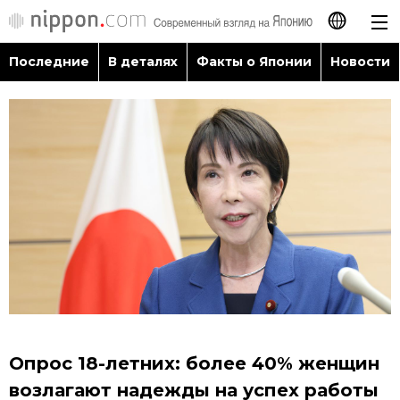
Последние
В деталях
Факты о Японии
Новости
日本語
English
简体字
Последние
繁體字
В деталях
Français
Факты о Японии
Español
Новости
العربية
Опрос 18-летних: более 40% женщин
Путеводитель по Японии
возлагают надежды на успех работы