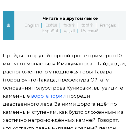
Жизнь
Читать на другом языке
English
日本語
简体字
繁體字
Français
Технологии
Español
العربية
Русский
Токио
Пройдя по крутой горной тропе примерно 10
От редакции
минут от монастыря Имакуманосан Тайдзодзи,
расположенного у подножья горы Тавара
(город Бунго-Такада, префектура Ойта) у
основания полуострова Кунисаки, вы увидите
каменные
ворота тории
посреди
девственного леса. За ними дорога идёт по
каменным ступеням, как будто сложенным из
хаотично нагромождённых камней. Говорят,
что когда-то давным-давно красный демон