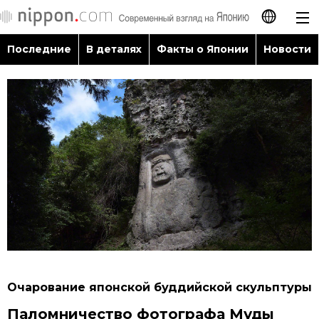
Последние
В деталях
Факты о Японии
Новости
日本語
English
简体字
Последние
繁體字
В деталях
Français
Факты о Японии
Español
Новости
العربية
Очарование японской буддийской скульптуры
Путеводитель по Японии
Паломничество фотографа Муды