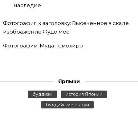
наследие
Фотография к заголовку: Высеченное в скале
изображение Фудо мёо
Фотографии: Муда Томохиро
Ярлыки
буддизм
история Японии
буддийские статуи