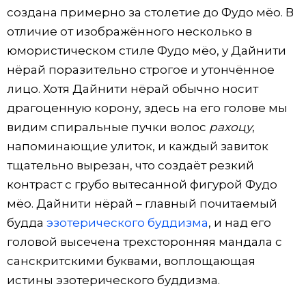
создана примерно за столетие до Фудо мёо. В
отличие от изображённого несколько в
юмористическом стиле Фудо мёо, у Дайнити
нёрай поразительно строгое и утончённое
лицо. Хотя Дайнити нёрай обычно носит
драгоценную корону, здесь на его голове мы
видим спиральные пучки волос
рахоцу
,
напоминающие улиток, и каждый завиток
тщательно вырезан, что создаёт резкий
контраст с грубо вытесанной фигурой Фудо
мёо. Дайнити нёрай – главный почитаемый
будда
эзотерического буддизма
, и над его
головой высечена трехсторонняя мандала с
санскритскими буквами, воплощающая
истины эзотерического буддизма.