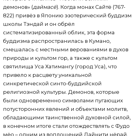
демонов» (
даймасё
). Когда монах Сайтё (767-
822) привёз в Японию эзотерический буддизм
школы Тэндай и он обрёл
систематизированный облик, эта форма
буддизма распространилась в Кумано,
смешалась с местными верованиями в духов
природы и культом гор, а также с культом
святилища Уса Хатимангу (город Уса), что
привело к расцвету уникальной
синкретической синто-буддийской
религиозной культуры. Демонов, которые
были одновременно символами пугающих
потусторонних явлений и объектами молитв,
обладающими таинственной духовной силой,
в конечном итоге стали отождествлять с Фудо
мёо – одним из воплощений Дайнити нёрай.