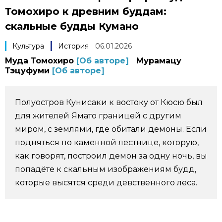
Томохиро к древним буддам:
Фото/Видео
скальные будды Кумано
Разделы
Культура
История
06.01.2026
Муда Томохиро
[Об авторе]
Мурамацу
Тэцуфуми
[Об авторе]
Люди
Популярные статьи
Блог
Японский язык
official SNS
Полуостров Кунисаки к востоку от Кюсю был
для жителей Ямато границей с другим
Политика
Японский калейдоскоп
миром, с землями, где обитали демоны. Если
подняться по каменной лестнице, которую,
Экономика
Семья
как говорят, построил демон за одну ночь, вы
попадёте к скальным изображениям будд,
которые высятся среди девственного леса.
Общество
Еда и напитки
Культура