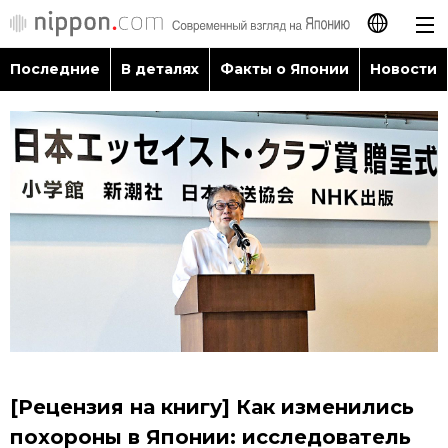
Последние
В деталях
Факты о Японии
Новости
日本語
English
简体字
Последние
繁體字
В деталях
Français
Факты о Японии
Español
Новости
العربية
[Рецензия на книгу] Как изменились
Путеводитель по Японии
похороны в Японии: исследователь