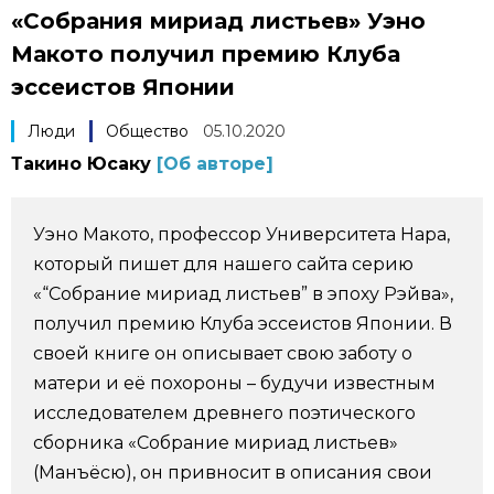
«Собрания мириад листьев» Уэно
Фото/Видео
Макото получил премию Клуба
эссеистов Японии
Разделы
Люди
Общество
05.10.2020
Люди
Популярные статьи
Такино Юсаку
[Об авторе]
Блог
Японский язык
official SNS
Уэно Макото, профессор Университета Нара,
который пишет для нашего сайта серию
Политика
Японский калейдоскоп
«“Собрание мириад листьев” в эпоху Рэйва»,
получил премию Клуба эссеистов Японии. В
Экономика
Семья
своей книге он описывает свою заботу о
матери и её похороны – будучи известным
Общество
Еда и напитки
исследователем древнего поэтического
сборника «Собрание мириад листьев»
Культура
(Манъёсю), он привносит в описания свои