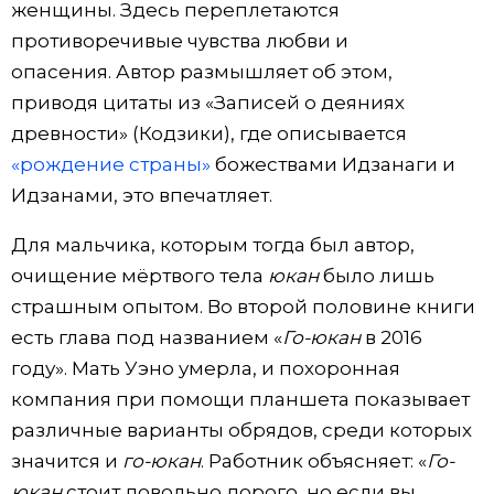
женщины. Здесь переплетаются
противоречивые чувства любви и
опасения. Автор размышляет об этом,
приводя цитаты из «Записей о деяниях
древности» (Кодзики), где описывается
«рождение страны»
божествами Идзанаги и
Идзанами, это впечатляет.
Для мальчика, которым тогда был автор,
очищение мёртвого тела
юкан
было лишь
страшным опытом. Во второй половине книги
есть глава под названием «
Го-юкан
в 2016
году». Мать Уэно умерла, и похоронная
компания при помощи планшета показывает
различные варианты обрядов, среди которых
значится и
го-юкан
. Работник объясняет: «
Го-
юкан
стоит довольно дорого, но если вы