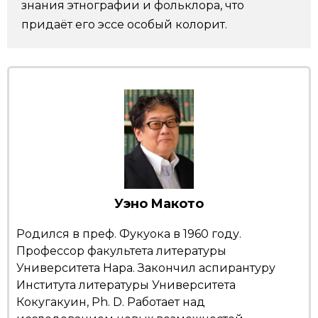
знания этнографии и фольклора, что
придаёт его эссе особый колорит.
Жизнь
Технологии
Токио
От редакции
Уэно Макото
Родился в преф. Фукуока в 1960 году.
Профессор факультета литературы
Университета Нара. Закончил аспирантуру
Института литературы Университета
Кокугакуин, Ph. D. Работает над