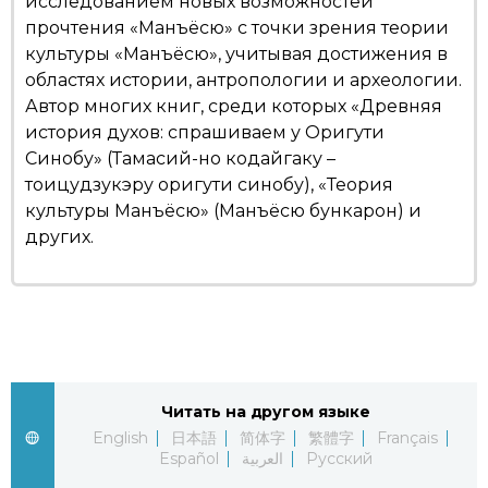
исследованием новых возможностей
прочтения «Манъёсю» с точки зрения теории
культуры «Манъёсю», учитывая достижения в
областях истории, антропологии и археологии.
Автор многих книг, среди которых «Древняя
история духов: спрашиваем у Оригути
Синобу» (Тамасий-но кодайгаку –
тоицудзукэру оригути синобу), «Теория
культуры Манъёсю» (Манъёсю бункарон) и
других.
Читать на другом языке
English
日本語
简体字
繁體字
Français
Español
العربية
Русский