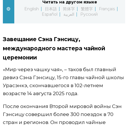
Читать на другом языке
English
日本語
简体字
繁體字
Français
Жизнь
Español
العربية
Русский
Технологии
Завещание Сэна Гэнсицу,
Токио
международного мастера чайной
церемонии
От редакции
«Мир через чашку чая», – таков был главный
девиз Сэна Гэнсицу, 15-го главы чайной школы
Урасэнкэ, скончавшегося в 102-летнем
возрасте 14 августа 2025 года.
После окончания Второй мировой войны Сэн
Гэнсицу совершил более 300 поездок в 70
стран и регионов. Он проводил чайные