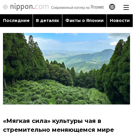
Последние
В деталях
Факты о Японии
Новости
日本語
English
简体字
Последние
繁體字
В деталях
Français
Факты о Японии
Español
Новости
العربية
«Мягкая сила» культуры чая в
Путеводитель по Японии
стремительно меняющемся мире