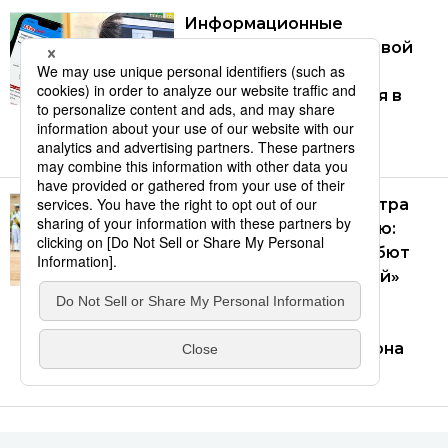
Информационные
технологии как ключевой
элемент обучения
иностранных учащихся в
японских школах
16.07.2026
Визит премьер-министра
Такаити Санаэ в Индию:
полномасштабный дебют
«эволюционировавшей»
идеи Свободного и
открытого Индо-
Тихоокеанского региона
21.07.2026