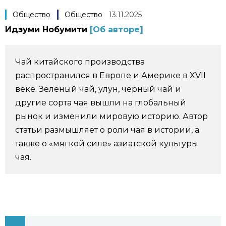
Фото/Видео
Общество
Общество
13.11.2025
Идзуми Нобумити
[Об авторе]
Разделы
Чай китайского производства
Люди
Популярные статьи
распространился в Европе и Америке в XVII
веке. Зелёный чай, улун, чёрный чай и
Блог
Японский язык
другие сорта чая вышли на глобальный
official SNS
рынок и изменили мировую историю. Автор
Политика
Японский калейдоскоп
статьи размышляет о роли чая в истории, а
также о «мягкой силе» азиатской культуры
чая.
Экономика
Семья
Общество
Еда и напитки
Культура