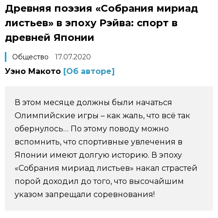
Древняя поэзия «Собрания мириад
Фото/Видео
листьев» в эпоху Рэйва: спорт в
древней Японии
Разделы
Общество
17.07.2020
Люди
Популярные статьи
Уэно Макото
[Об авторе]
Блог
Японский язык
official SNS
В этом месяце должны были начаться
Олимпийские игры – как жаль, что всё так
Политика
Японский калейдоскоп
обернулось… По этому поводу можно
вспомнить, что спортивные увлечения в
Экономика
Семья
Японии имеют долгую историю. В эпоху
«Собрания мириад листьев» накал страстей
Общество
Еда и напитки
порой доходил до того, что высочайшим
указом запрещали соревнования!
Культура