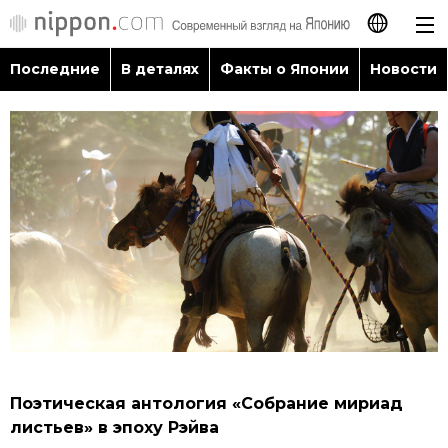
Последние
В деталях
Факты о Японии
Новости
日本語
English
简体字
Последние
繁體字
В деталях
Français
Факты о Японии
Español
Новости
العربية
Поэтическая антология «Собрание мириад
Путеводитель по Японии
листьев» в эпоху Рэйва