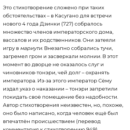
Это стихотворение сложено при таких
обстоятельствах – в Касугано для встречи
нового 4 года Дзинки (727) собралось
множество членов императорского дома,
вассалов и их родственников. Они затеяли
игру в
мариути
. Внезапно собрались тучи,
загремел гром и засверкали молнии. В этот
момент во дворце не оказалось слуг и
чиновников-тонэри, чей долг – охранять
императора. Из-за этого император Сёму
издал указ о наказании – тонэри запретили
покидать своё помещение без надобности.
Автор стихотворения неизвестен, но, похоже,
оно было написано, когда человек ещё был
впечатлён происшествием (перевод
комментария к стихотворению 949).