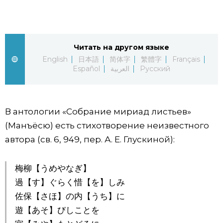
Жизнь
Технологии
Читать на другом языке
English
日本語
简体字
繁體字
Français
Español
العربية
Русский
Токио
От редакции
В антологии «Собрание мириад листьев»
(Манъёсю) есть стихотворение неизвестного
автора (св. 6, 949, пер. А. Е. Глускиной):
梅柳【うめやなぎ】
過【す】ぐらく惜【を】しみ
佐保【さほ】の内【うち】に
遊【あそ】びしことを