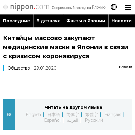
Последние
В деталях
Факты о Японии
Новости
日本語
Китайцы массово закупают
English
медицинские маски в Японии в связи
简体字
с кризисом коронавируса
Последние
Новости
Общество
29.01.2020
繁體字
В деталях
Français
Факты о Японии
Español
Читать на другом языке
Новости
العربية
English
日本語
简体字
繁體字
Français
Español
العربية
Русский
Путеводитель по Японии