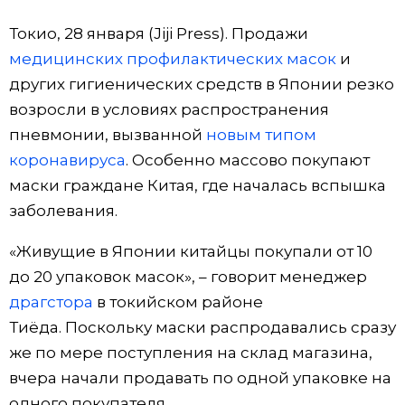
Фото/Видео
Токио, 28 января (Jiji Press). Продажи
медицинских профилактических масок
и
Разделы
других гигиенических средств в Японии резко
возросли в условиях распространения
Люди
Популярные статьи
пневмонии, вызванной
новым типом
коронавируса
. Особенно массово покупают
Блог
Японский язык
official SNS
маски граждане Китая, где началась вспышка
заболевания.
Политика
Японский калейдоскоп
«Живущие в Японии китайцы покупали от 10
до 20 упаковок масок», – говорит менеджер
Экономика
Семья
драгстора
в токийском районе
Тиёда. Поскольку маски распродавались сразу
Общество
Еда и напитки
же по мере поступления на склад магазина,
вчера начали продавать по одной упаковке на
Культура
одного покупателя.