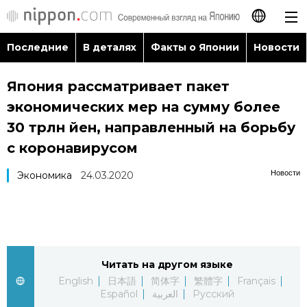
Последние
В деталях
Факты о Японии
Новости
日本語
Япония рассматривает пакет
English
экономических мер на сумму более
简体字
30 трлн йен, направленный на борьбу
Последние
с коронавирусом
繁體字
В деталях
Новости
Экономика
24.03.2020
Français
Факты о Японии
Español
Новости
العربية
Читать на другом языке
English
日本語
简体字
繁體字
Français
Путеводитель по Японии
Español
العربية
Русский