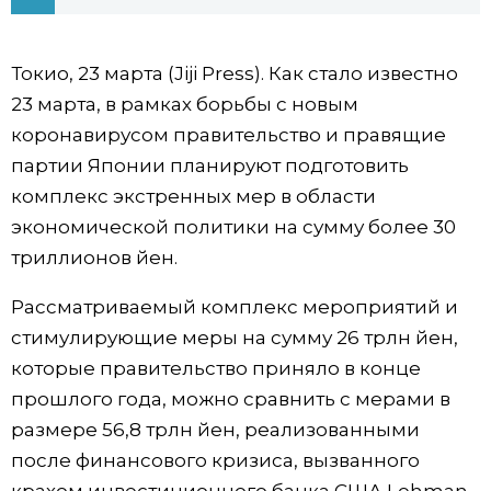
Фото/Видео
Токио, 23 марта (Jiji Press). Как стало известно
Разделы
23 марта, в рамках борьбы с новым
коронавирусом правительство и правящие
Люди
Популярные статьи
партии Японии планируют подготовить
комплекс экстренных мер в области
Блог
Японский язык
official SNS
экономической политики на сумму более 30
триллионов йен.
Политика
Японский калейдоскоп
Рассматриваемый комплекс мероприятий и
стимулирующие меры на сумму 26 трлн йен,
Экономика
Семья
которые правительство приняло в конце
прошлого года, можно сравнить с мерами в
Общество
Еда и напитки
размере 56,8 трлн йен, реализованными
после финансового кризиса, вызванного
Культура