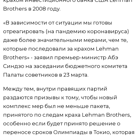
крахом инвестиционного банка США Lehman
Brothers в 2008 году.
Жизнь
«В зависимости от ситуации мы готовы
Технологии
отреагировать (на пандемию коронавируса)
даже более значительными мерами, чем те,
Токио
которые последовали за крахом Lehman
Brothers» - заявил премьер-министр Абэ
От редакции
Синдзо на заседании бюджетного комитета
Палаты советников в 23 марта.
Между тем, внутри правящих партий
раздаются призывы к тому, чтобы новый
комплекс мер был не меньше пакета,
принятого по следам краха Lehman Brothers,
особенно если будет принято решение о
переносе сроков Олимпиады в Токио, которая