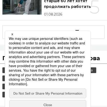
5
старше 60 лет хотят
продолжать работать
01.08.2026
Другие статьи по теме
Популярные поисковые слова
общество
старение населения
культура
история
jiji press
еда и напитки
японская кухня
технологии
политика
религия