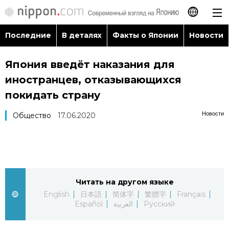
Последние
В деталях
Факты о Японии
Новости
日本語
Япония введёт наказания для
English
иностранцев, отказывающихся
简体字
покидать страну
Последние
Новости
Общество
17.06.2020
繁體字
В деталях
Français
Факты о Японии
Español
Читать на другом языке
Новости
العربية
English
日本語
简体字
繁體字
Français
Español
العربية
Русский
Путеводитель по Японии