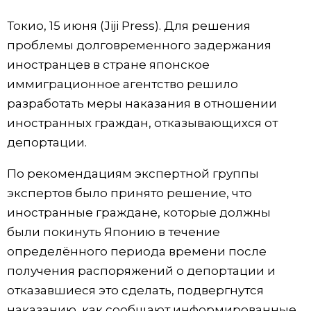
Фото/Видео
Токио, 15 июня (Jiji Press). Для решения
проблемы долговременного задержания
Разделы
иностранцев в стране японское
иммиграционное агентство решило
Люди
Популярные статьи
разработать меры наказания в отношении
иностранных граждан, отказывающихся от
Блог
Японский язык
official SNS
депортации.
По рекомендациям экспертной группы
Политика
Японский калейдоскоп
экспертов было принято решение, что
иностранные граждане, которые должны
Экономика
Семья
были покинуть Японию в течение
определённого периода времени после
Общество
Еда и напитки
получения распоряжений о депортации и
отказавшиеся это сделать, подвергнутся
Культура
наказанию, как сообщают информированные