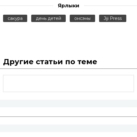
Ярлыки
сакура
день детей
онсэны
Jiji Press
Другие статьи по теме