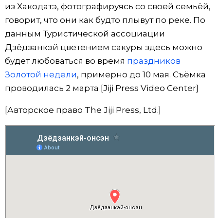
из Хакодатэ, фотографируясь со своей семьёй,
Жизнь
говорит, что они как будто плывут по реке. По
данным Туристической ассоциации
Технологии
Дзёдзанкэй цветением сакуры здесь можно
будет любоваться во время
праздников
Токио
Золотой недели
, примерно до 10 мая. Съёмка
проводилась 2 марта [Jiji Press Video Center]
От редакции
[Авторское право The Jiji Press, Ltd.]