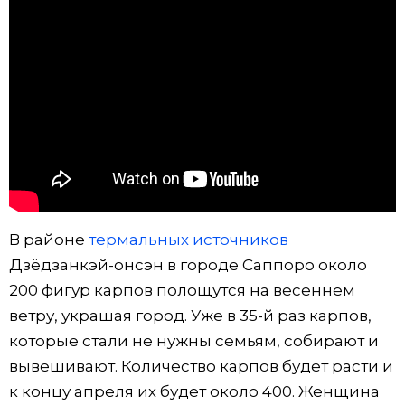
Фото/Видео
Разделы
Люди
Популярные статьи
Блог
Японский язык
official SNS
Политика
Японский калейдоскоп
В районе
термальных источников
Дзёдзанкэй-онсэн в городе Саппоро около
Экономика
Семья
200 фигур карпов полощутся на весеннем
ветру, украшая город. Уже в 35-й раз карпов,
Общество
Еда и напитки
которые стали не нужны семьям, собирают и
вывешивают. Количество карпов будет расти и
Культура
к концу апреля их будет около 400. Женщина