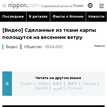
Последние
В деталях
Факты о Японии
Новости
日本語
[Видео] Сделанные из ткани карпы
English
полощутся на весеннем ветру
简体字
Последние
Новости
Видео
Общество
05.04.2021
繁體字
В деталях
Français
Факты о Японии
Читать на другом языке
Español
English
日本語
简体字
繁體字
Français
Новости
Español
العربية
Русский
العربية
Путеводитель по Японии