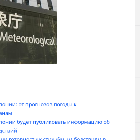
понии: от прогнозов погоды к
канам
Японии будет публиковать информацию об
дствий
ни готовности к стихийным бедствиям в