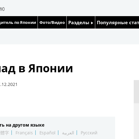
Разделы
Популярные ста
итель по Японии
Фото/Видео
Люди
Японский язык
Блог
Японский кале
ад в Японии
Политика
Семья
Экономика
Еда и напитки
.12.2021
Общество
Культура
ть на другом языке
Жизнь
繁體字
Français
Español
العربية
Русский