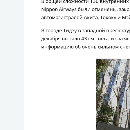
В общей сложности 130 внутренних р
Nippon Airways были отменены, зак
автомагистралей Акита, Тохоку и Мэ
В городе Тидзу в западной префектур
декабря выпало 43 см снега, из-за 
информацию об очень сильном снег