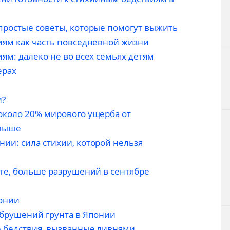
простые советы, которые помогут выжить
иям как часть повседневной жизни
ям: далеко не во всех семьях детям
ерах
и?
около 20% мирового ущерба от
 выше
ии: сила стихии, которой нельзя
сте, больше разрушений в сентябре
онии
обрушений грунта в Японии
е бедствия, вызванные ливнями