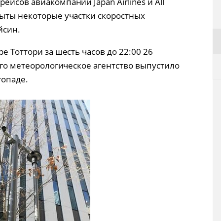
ейсов авиакомпаний Japan Airlines и All
рыты некоторые участки скоростных
йсин.
е Тоттори за шесть часов до 22:00 26
чего метеорологическое агентство выпустило
опаде.