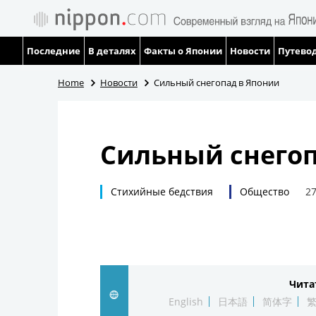
Последние
В деталях
Факты о Японии
Новости
Путевод
Home
Новости
Сильный снегопад в Японии
Сильный снегоп
Стихийные бедствия
Общество
27
Чита
English
日本語
简体字