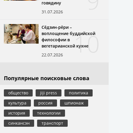
9
говядину
31.07.2026
Сёдзин-рёри –
10
воплощение буддийской
философии в
вегетарианской кухне
22.07.2026
Популярные поисковые слова
общество
jiji press
политика
культура
россия
шпионаж
история
технологии
синкансэн
транспорт