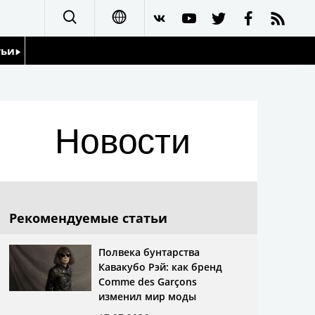
тьи
日本語
English
йдоскоп
Новости
简体字
繁體字
Français
Рекомендуемые статьи
Español
Полвека бунтарства
Кавакубо Рэй: как бренд
العربية
Comme des Garçons
изменил мир моды