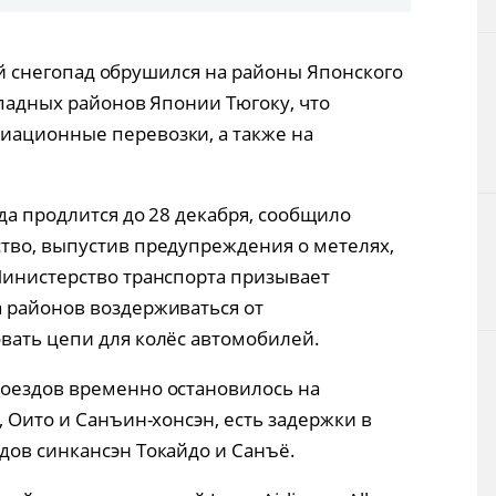
Технологии
ьный снегопад обрушился на районы Японского
Токио
ападных районов Японии Тюгоку, что
иационные перевозки, а также на
От редакции
да продлится до 28 декабря, сообщило
тво, выпустив предупреждения о метелях,
Министерство транспорта призывает
 районов воздерживаться от
вать цепи для колёс автомобилей.
поездов временно остановилось на
, Оито и Санъин-хонсэн, есть задержки в
дов синкансэн Токайдо и Санъё.