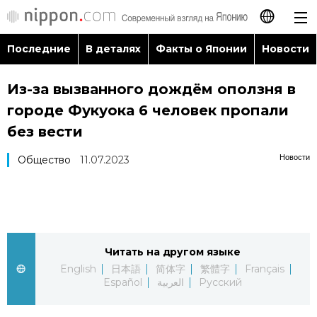
Последние
В деталях
Факты о Японии
Новости
日本語
Из-за вызванного дождём оползня в
English
городе Фукуока 6 человек пропали
简体字
без вести
Последние
Новости
Общество
11.07.2023
繁體字
В деталях
Français
Факты о Японии
Español
Читать на другом языке
Новости
العربية
English
日本語
简体字
繁體字
Français
Español
العربية
Русский
Путеводитель по Японии