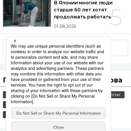
В Японии многие люди
5
старше 60 лет хотят
продолжать работать
01.08.2026
Другие статьи по теме
Популярные поисковые слова
общество
история
jiji press
технологии
синкансэн
транспорт
политика
культура
россия
шпионаж