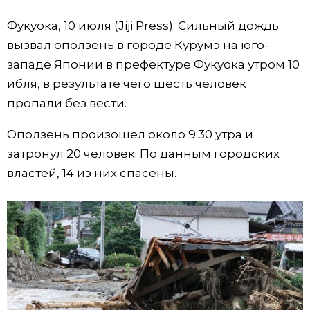
Фото/Видео
Фукуока, 10 июля (Jiji Press). Сильный дождь
вызвал оползень в городе Курумэ на юго-
Разделы
западе Японии в префектуре Фукуока утром 10
ибля, в результате чего шесть человек
Люди
Популярные статьи
пропали без вести.
Оползень произошел около 9:30 утра и
Блог
Японский язык
official SNS
затронул 20 человек. По данным городских
властей, 14 из них спасены.
Политика
Японский калейдоскоп
Экономика
Семья
Общество
Еда и напитки
Культура