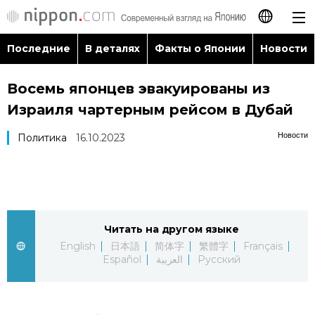
Последние
В деталях
Факты о Японии
Новости
日本語
Восемь японцев эвакуированы из
English
Израиля чартерным рейсом в Дубай
简体字
Последние
Новости
Политика
16.10.2023
繁體字
В деталях
Français
Факты о Японии
Читать на другом языке
Español
English
日本語
简体字
繁體字
Français
Новости
Español
العربية
Русский
العربية
Путеводитель по Японии