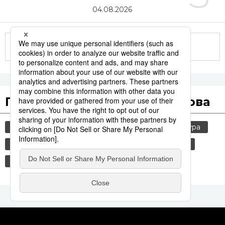
04.08.2026
Другие статьи по теме
Популярные поисковые слова
общество
jiji press
политика
культура
россия
старение населения
шпионаж
еда и напитки
экономика
история