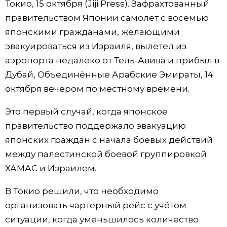
Токио, 15 октября (Jiji Press). Зафрахтованный
Фото/Видео
правительством Японии самолёт с восемью
японскими гражданами, желающими
Разделы
эвакуироваться из Израиля, вылетел из
аэропорта недалеко от Тель-Авива и прибыл в
Люди
Популярные статьи
Дубай, Объединённые Арабские Эмираты, 14
октября вечером по местному времени.
Блог
Японский язык
official SNS
Это первый случай, когда японское
правительство поддержало эвакуацию
Политика
Японский калейдоскоп
японских граждан с начала боевых действий
между палестинской боевой группировкой
Экономика
Семья
ХАМАС и Израилем.
Общество
Еда и напитки
В Токио решили, что необходимо
организовать чартерный рейс с учётом
Культура
ситуации, когда уменьшилось количество