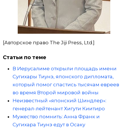
[Авторское право The Jiji Press, Ltd.]
Статьи по теме
В Иерусалиме открыли площадь имени
Сугихары Тиунэ, японского дипломата,
который помог спастись тысячам евреев
во время Второй мировой войны
Неизвестный «японский Шиндлер»:
генерал-лейтенант Хигути Киитиро
Мужество помнить: Анна Франк и
Сугихара Тиунэ едут в Осаку