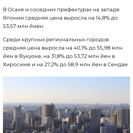
В Осаке и соседних префектурах на западе
Жизнь
Японии средняя цена выросла на 14,8% до
53,57 млн й​иен.
Технологии
Среди крупных региональных городов
Токио
средняя цена выросла на 40,1% до 55,98 млн
йен в Фукуоке, на 31,8% до 53,72 млн йен в
От редакции
Хиросиме и на 27,2% до 58,9 млн йен в Сендае.