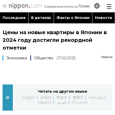
Последние
В деталях
Факты о Японии
Новости
日本語
Цены на новые квартиры в Японии в
English
2024 году достигли рекордной
简体字
отметки
Последние
Новости
Экономика
Общество
27.02.2025
繁體字
В деталях
Français
Факты о Японии
Español
Читать на другом языке
Новости
العربية
English
日本語
简体字
繁體字
Français
Español
العربية
Русский
Путеводитель по Японии