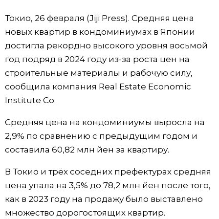
Фото/Видео
Токио, 26 февраля (Jiji Press). Средняя цена
новых квартир в кондоминиумах в Японии
Разделы
достигла рекордно высокого уровня восьмой
год подряд в 2024 году из-за роста цен на
Люди
Популярные статьи
строительные материалы и рабочую силу,
сообщила компания Real Estate Economic
Блог
Японский язык
official SNS
Institute Co.
Средняя цена на кондоминиумы выросла на
Политика
Японский калейдоскоп
2,9% по сравнению с предыдущим годом и
составила 60,82 млн йен за квартиру.
Экономика
Семья
В Токио и трёх соседних префектурах средняя
Общество
Еда и напитки
цена упала на 3,5% до 78,2 млн йен после того,
как в 2023 году на продажу было выставлено
Культура
множество дорогостоящих квартир.