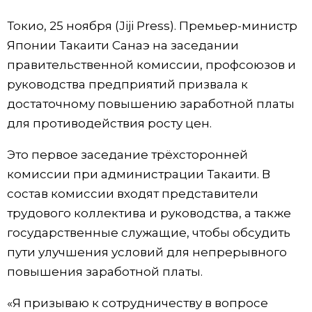
Фото/Видео
Токио, 25 ноября (Jiji Press). Премьер-министр
Японии Такаити Санаэ на заседании
Разделы
правительственной комиссии, профсоюзов и
руководства предприятий призвала к
Люди
Популярные статьи
достаточному повышению заработной платы
для противодействия росту цен.
Блог
Японский язык
official SNS
Это первое заседание трёхсторонней
комиссии при администрации Такаити. В
Политика
Японский калейдоскоп
состав комиссии входят представители
трудового коллектива и руководства, а также
Экономика
Семья
государственные служащие, чтобы обсудить
пути улучшения условий для непрерывного
Общество
Еда и напитки
повышения заработной платы.
Культура
«Я призываю к сотрудничеству в вопросе