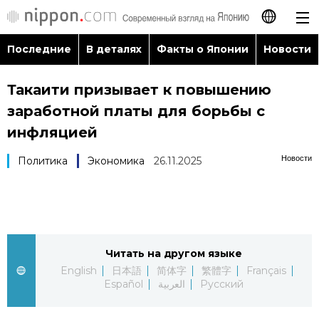
Последние
В деталях
Факты о Японии
Новости
日本語
Такаити призывает к повышению
English
заработной платы для борьбы с
简体字
инфляцией
Последние
Новости
Политика
Экономика
26.11.2025
繁體字
В деталях
Français
Факты о Японии
Español
Читать на другом языке
Новости
العربية
English
日本語
简体字
繁體字
Français
Español
العربية
Русский
Путеводитель по Японии