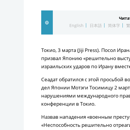
Чита
English
日本語
简体字
Токио, 3 марта (Jiji Press). Посол И
призвал Японию «решительно высту
израильских ударов по Ирану вмес
Сеадат обратился с этой просьбой 
дел Японии Мотэги Тосимицу 2 мар
нарушениями международного права 
конференции в Токио.
Назвав нападения «военным преступ
«Неспособность решительно отреаги