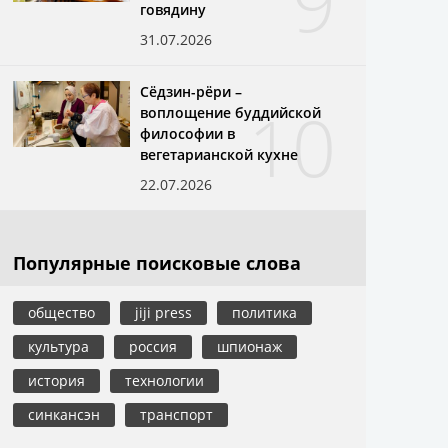
9
говядину
31.07.2026
Сёдзин-рёри –
10
воплощение буддийской
философии в
вегетарианской кухне
22.07.2026
Популярные поисковые слова
общество
jiji press
политика
культура
россия
шпионаж
история
технологии
синкансэн
транспорт