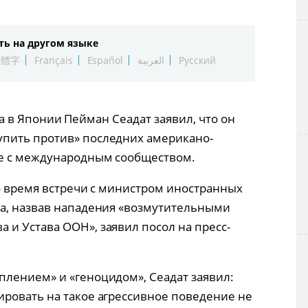
Технологии
ть на другом языке
Токио
繁體字
Français
Español
العربية
Русский
От редакции
рана в Японии Пейман Сеадат заявил, что он
пить против» последних американо-
те с международным сообществом.
во время встречи с министром иностранных
та, назвав нападения «возмутительными
и Устава ООН», заявил посол на пресс-
лением» и «геноцидом», Сеадат заявил:
ровать на такое агрессивное поведение не