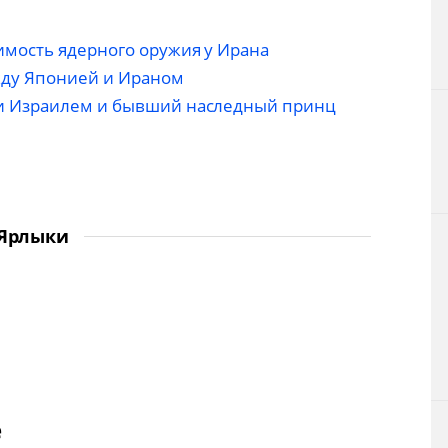
мость ядерного оружия у Ирана
ду Японией и Ираном
и Израилем и бывший наследный принц
Ярлыки
е