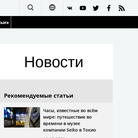
тьи
日本語
English
йдоскоп
Новости
简体字
繁體字
Français
Рекомендуемые статьи
Español
Часы, известные во всём
мире: путешествие во
العربية
времени в музее
компании Seiko в Токио