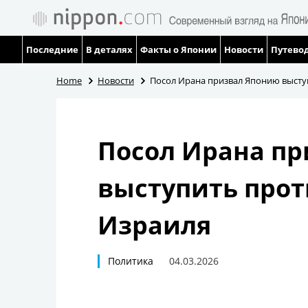
Последние
В деталях
Факты о Японии
Новости
Путевод
Home
Новости
Посол Ирана призвал Японию высту
Посол Ирана п
выступить прот
Израиля
Политика
04.03.2026