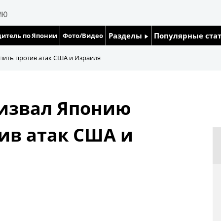
Разделы
Популярные ста
итель по Японии
Фото/Видео
Люди
Японский язык
пить против атак США и Израиля
Блог
Японский кале
ризвал Японию
Политика
Семья
ив атак США и
Экономика
Еда и напитки
Общество
Культура
Жизнь