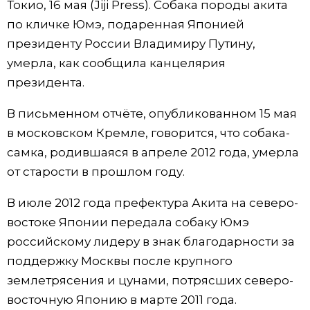
Токио, 16 мая (Jiji Press). Собака породы акита
Фото/Видео
по кличке Юмэ, подаренная Японией
президенту России Владимиру Путину,
Разделы
умерла, как сообщила канцелярия
президента.
Люди
Популярные статьи
В письменном отчёте, опубликованном 15 мая
в московском Кремле, говорится, что собака-
Блог
Японский язык
official SNS
самка, родившаяся в апреле 2012 года, умерла
от старости в прошлом году.
Политика
Японский калейдоскоп
В июле 2012 года префектура Акита на северо-
Экономика
Семья
востоке Японии передала собаку Юмэ
российскому лидеру в знак благодарности за
Общество
Еда и напитки
поддержку Москвы после крупного
землетрясения и цунами, потрясших северо-
Культура
восточную Японию в марте 2011 года.