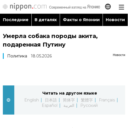
Последние
В деталях
Факты о Японии
Новости
日本語
Умерла собака породы акита,
English
подаренная Путину
简体字
Последние
Новости
Политика
18.05.2026
繁體字
В деталях
Français
Факты о Японии
Читать на другом языке
Español
English
日本語
简体字
繁體字
Français
Новости
Español
العربية
Русский
العربية
Путеводитель по Японии