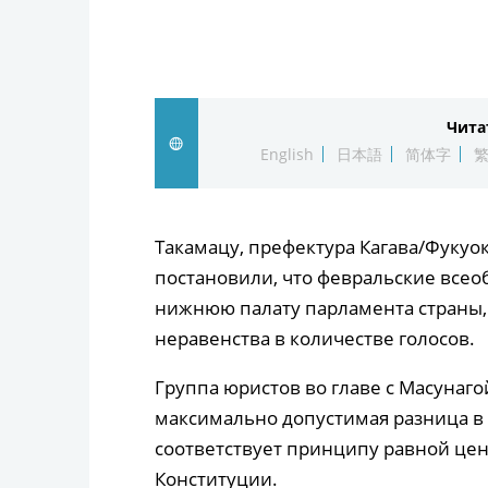
Чита
English
日本語
简体字
Такамацу, префектура Кагава/Фукуока,
постановили, что февральские всео
нижнюю палату парламента страны,
неравенства в количестве голосов.
Группа юристов во главе с Масунаго
максимально допустимая разница в ц
соответствует принципу равной цен
Конституции.