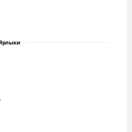
Ярлыки
е