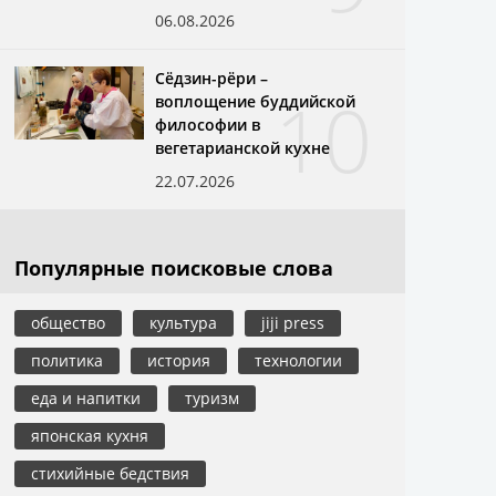
06.08.2026
Сёдзин-рёри –
10
воплощение буддийской
философии в
вегетарианской кухне
22.07.2026
Популярные поисковые слова
общество
культура
jiji press
политика
история
технологии
еда и напитки
туризм
японская кухня
стихийные бедствия