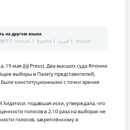
Технологии
Токио
ть на другом языке
От редакции
繁體字
Français
Español
العربية
Русский
 19 мая (Jiji Press). Два высших суда Японии
бщие выборы в Палату представителей,
 были конституционными с точки зрения
й Хидэтоси, подавшая иски, утверждала, что
енности голосов в 2,10 раза на выборах не
ности голосов, закреплённому в