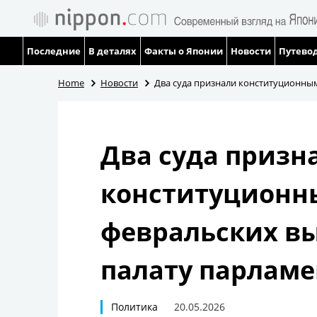
Последние
В деталях
Факты о Японии
Новости
Путевод
Home
Новости
Два суда признали конституционны
Два суда призн
конституционн
февральских в
палату парламе
Политика
20.05.2026