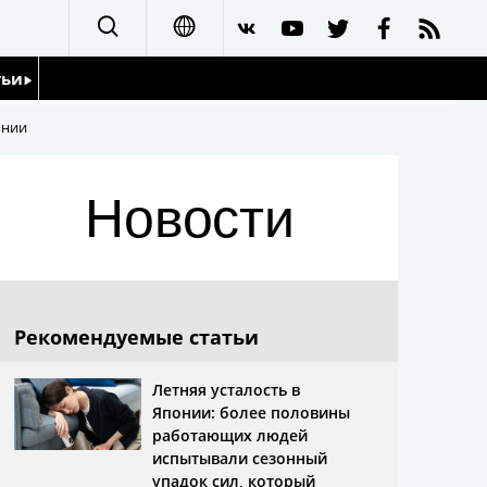
тьи
日本語
онии
English
йдоскоп
Новости
简体字
繁體字
Français
Рекомендуемые статьи
Español
Летняя усталость в
Японии: более половины
العربية
работающих людей
испытывали сезонный
упадок сил, который