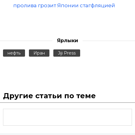
пролива грозит Японии стагфляцией
Ярлыки
нефть
Иран
Jiji Press
Другие статьи по теме