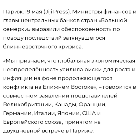
Фото/Видео
Париж, 19 мая (Jiji Press). Министры финансов и
главы центральных банков стран «Большой
Разделы
семёрки» выразили обеспокоенность по
поводу последствий затянувшегося
Люди
Популярные статьи
ближневосточного кризиса.
«Мы признаём, что глобальная экономическая
Блог
Японский язык
official SNS
неопределённость усилила риски для роста и
инфляции на фоне продолжающегося
Политика
Японский калейдоскоп
конфликта на Ближнем Востоке», – говорится в
совместном заявлении представителей
Экономика
Семья
Великобритании, Канады, Франции,
Германии, Италии, Японии, США и
Общество
Еда и напитки
Европейского союза, принятом на
двухдневной встрече в Париже.
Культура