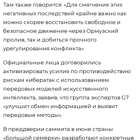
Там также говорится: «Для смягчения этих
Жизнь
негативных последствий крайне важно как
можно скорее восстановить свободное и
Технологии
безопасное движение через Ормузский
пролив, так и добиться прочного
Токио
урегулирования конфликта».
Официальные лица договорились
От редакции
активизировать усилия по противодействию
рискам кибератак с использованием
передовых моделей искусственного
интеллекта, заявив, что группа экспертов G7
«улучшит обмен информацией и выявит
передовые методы».
В преддверии саммита в июне страны
«Большой семёрки» разработают конкретные