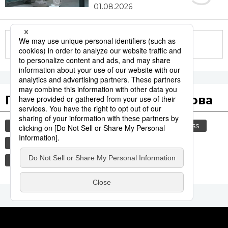
01.08.2026
Другие статьи по теме
Популярные поисковые слова
общество
культура
история
jiji press
технологии
политика
синкансэн
транспорт
россия
шпионаж