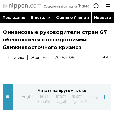
Последние
В деталях
Факты о Японии
Новости
日本語
Финансовые руководители стран G7
English
обеспокоены последствиями
简体字
ближневосточного кризиса
Последние
Новости
Политика
Экономика
20.05.2026
繁體字
В деталях
Français
Факты о Японии
Español
Читать на другом языке
Новости
العربية
English
日本語
简体字
繁體字
Français
Español
العربية
Русский
Путеводитель по Японии