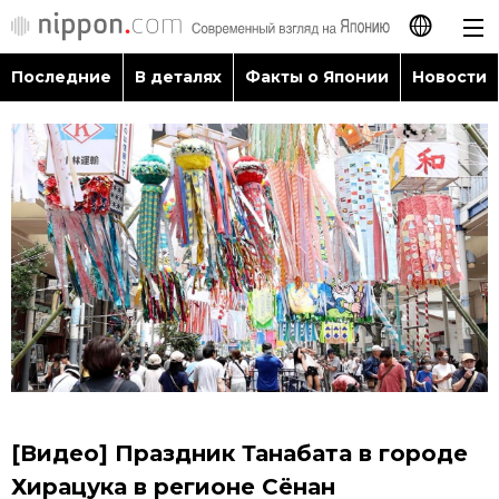
Последние
В деталях
Факты о Японии
Новости
日本語
English
简体字
Последние
繁體字
В деталях
Français
Факты о Японии
Español
Новости
العربية
[Видео] Праздник Танабата в городе
Путеводитель по Японии
Хирацука в регионе Сёнан