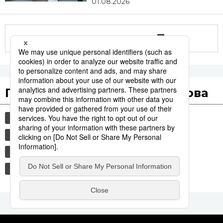
01.08.2026
Другие статьи по теме
Популярные поисковые слова
общество
история
культура
технологии
синкансэн
транспорт
jiji press
политика
еда и напитки
b-1 гранпри