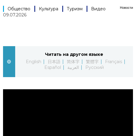
Новости
Фото/Видео
Общество
Культура
Туризм
Видео
09.07.2026
Разделы
Люди
Популярные статьи
Читать на другом языке
Блог
Японский язык
English
日本語
简体字
繁體字
Français
official SNS
Español
العربية
Русский
Политика
Японский калейдоскоп
Экономика
Семья
Общество
Еда и напитки
Культура