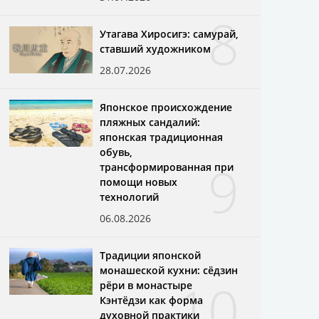
8
Утагава Хиросигэ: самурай,
ставший художником
28.07.2026
Японское происхождение
пляжных сандалий:
японская традиционная
обувь,
9
трансформированная при
помощи новых
технологий
06.08.2026
Традиции японской
монашеской кухни: сёдзин
10
рёри в монастыре
Кэнтёдзи как форма
духовной практики