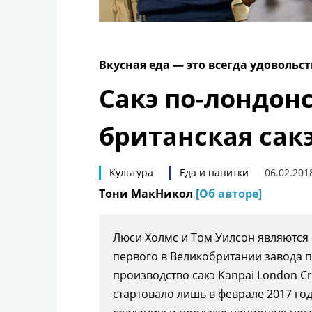
Вкусная еда — это всегда удовольс
Сакэ по-лондонс
британская сак
Культура
Еда и напитки
06.02.201
Тони МакНикол
[Об авторе]
Люси Холмс и Том Уилсон являются 
первого в Великобритании завода по
производство сакэ Kanpai London C
стартовало лишь в феврале 2017 го