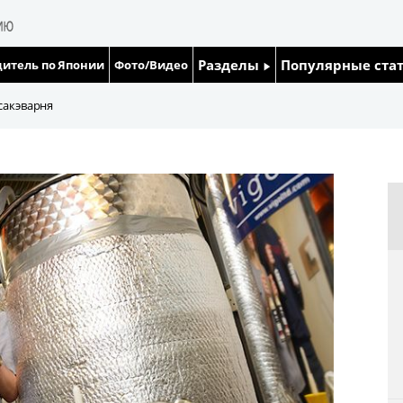
Разделы
Популярные ста
итель по Японии
Фото/Видео
Люди
Японский язык
сакэварня
Блог
Японский кале
Политика
Семья
Экономика
Еда и напитки
Общество
Культура
Жизнь