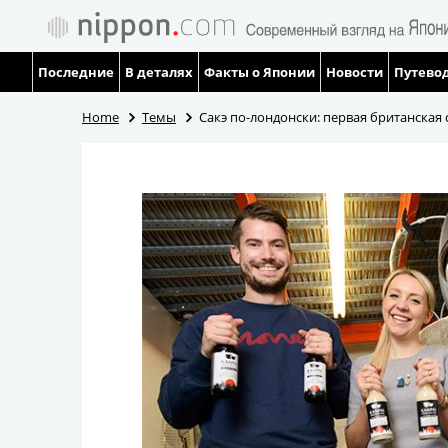
Последние
В деталях
Факты о Японии
Новости
Путевод
Home
Темы
Сакэ по-лондонски: первая британская 