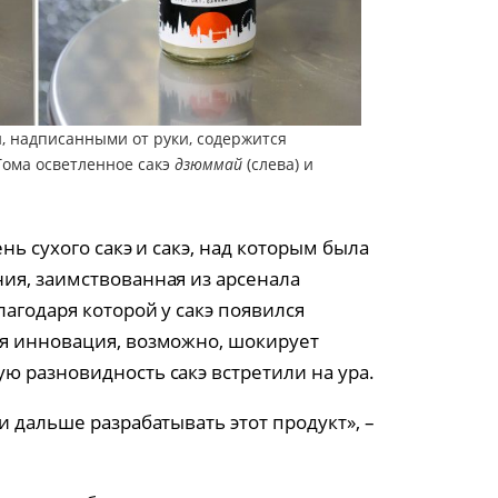
и, надписанными от руки, содержится
Тома осветленное сакэ
дзюммай
(слева) и
нь сухого сакэ и сакэ, над которым была
ия, заимствованная из арсенала
агодаря которой у сакэ появился
я инновация, возможно, шокирует
ю разновидность сакэ встретили на ура.
и дальше разрабатывать этот продукт», –