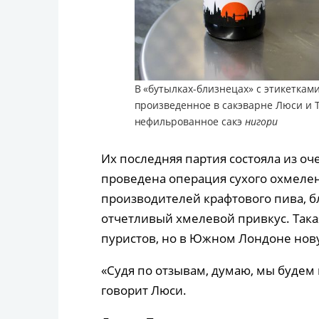
В «бутылках-близнецах» с этикеткам
произведенное в сакэварне Люси и 
нефильрованное сакэ
нигори
Их последняя партия состояла из оче
проведена операция сухого охмелен
производителей крафтового пива, бл
отчетливый хмелевой привкус. Така
пуристов, но в Южном Лондоне нову
«Судя по отзывам, думаю, мы будем 
говорит Люси.