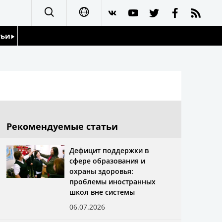
тьи
日本語
English
йдоскоп
简体字
繁體字
Рекомендуемые статьи
Français
Дефицит поддержки в
сфере образования и
Español
охраны здоровья:
проблемы иностранных
العربية
школ вне системы
06.07.2026