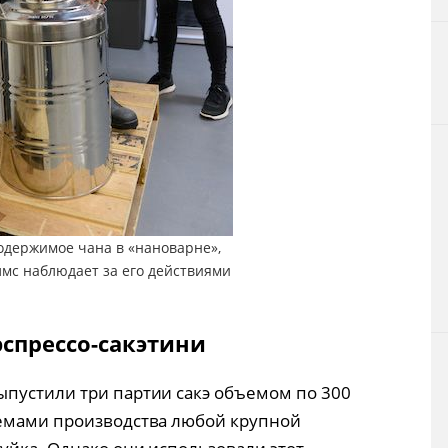
содержимое чана в «нановарне»,
лмс наблюдает за его действиями
эспрессо-сакэтини
пустили три партии сакэ объемом по 300
ъемами производства любой крупной