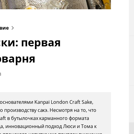
Технологии
Токио
твие
ки: первая
От редакции
эварня
8
основателями Kanpai London Craft Sake,
 производству сакэ. Несмотря на то, что
raft в бутылочках карманного формата
да, инновационный подход Люси и Тома к