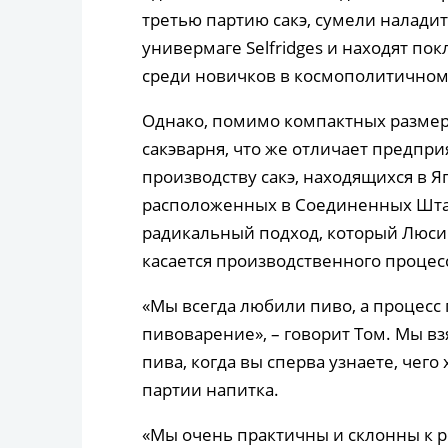
третью партию сакэ, сумели налади
универмаге Selfridges и находят по
среди новичков в космополитично
Однако, помимо компактных размеров
сакэварня, что же отличает предпри
производству сакэ, находящихся в Я
расположенных в Соединенных Штатах
радикальный подход, который Люси и
касается производственного процесс
«Мы всегда любили пиво, а процесс 
пивоварение», – говорит Том. Мы вз
пива, когда вы сперва узнаете, чего
партии напитка.
«Мы очень практичны и склонны к р