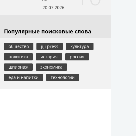
20.07.2026
Популярные поисковые слова
общество
jiji press
культура
политика
история
россия
шпионаж
экономика
еда и напитки
технологии