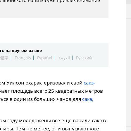
 японского напитка уже привлек внимание
ть на другом языке
繁體字
Français
Español
العربية
Русский
ом Уилсон охарактеризовали свой
сакэ-
мает площадь всего 25 квадратных метров
ться в один из больших чанов для
сакэ,
лом году молодожены все еще варили сакэ в
ртиры. Тем не менее, они выпускают уже