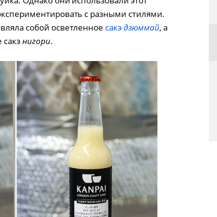
уйка. Однако они использовали этот
экспериментировать с разными стилями.
авляла собой осветленное
сакэ
дзюммай
, а
 сакэ
нигори
.