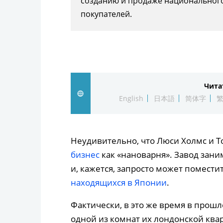
созданию и продаже национального
покупателей.
Чита
English
日本語
简体字
Неудивительно, что Люси Холмс и Т
бизнес
как «нановарня». Завод зани
и, кажется, запросто может помести
находящихся в Японии
.
Фактически, в это же время в прош
одной из комнат их лондонской ква